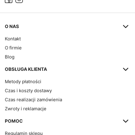
Linki w stopce
O NAS
Kontakt
O firmie
Blog
OBSŁUGA KLIENTA
Metody płatności
Czas i koszty dostawy
Czas realizacji zamówienia
Zwroty i reklamacje
POMOC
Regulamin sklepu