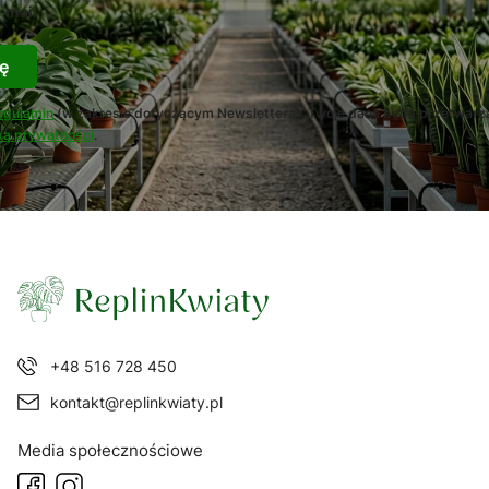
-mail
ę
egulamin
(w zakresie dotyczącym Newslettera). Twoje dane będą przetwarz
ką prywatności
.
+48 516 728 450
kontakt@replinkwiaty.pl
Media społecznościowe