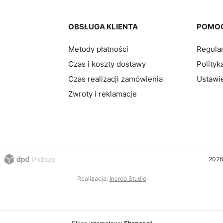
pce
OBSŁUGA KLIENTA
POMO
Metody płatności
Regula
Czas i koszty dostawy
Polityk
Czas realizacji zamówienia
Ustawie
Zwroty i reklamacje
2026
Realizacja:
Increo Studio