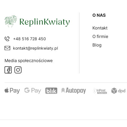
Linki w sto
O NAS
Kontakt
O firmie
+48 516 728 450
Blog
kontakt@replinkwiaty.pl
Media społecznościowe