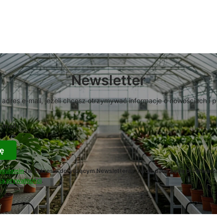
Newsletter
 adres e-mail, jeżeli chcesz otrzymywać informacje o nowościach i 
-mail
ę
egulamin
(w zakresie dotyczącym Newslettera). Twoje dane będą przetwarz
ką prywatności
.