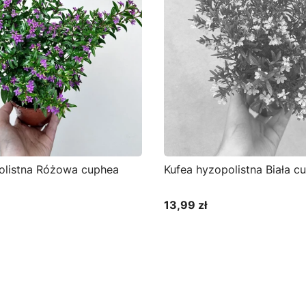
olistna Różowa cuphea
Kufea hyzopolistna Biała c
13,99 zł
Cena
o koszyka