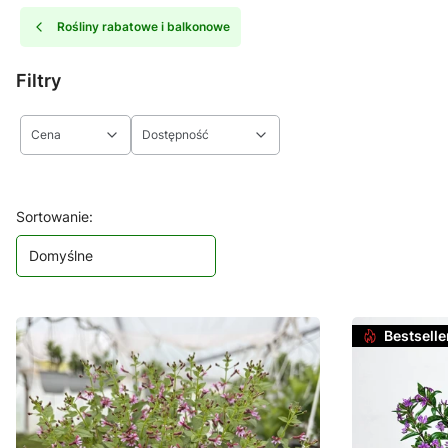
Rośliny rabatowe i balkonowe
Filtry
Cena
Dostępność
Koniec filtrów
Lista produktów
Sortowanie:
Domyślne
Bestselle