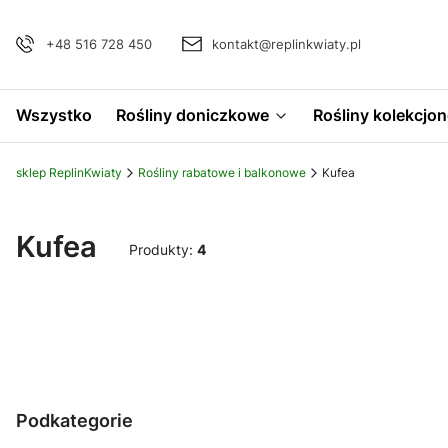
+48 516 728 450
kontakt@replinkwiaty.pl
Wszystko
Rośliny doniczkowe
Rośliny kolekcjon
sklep ReplinKwiaty
Rośliny rabatowe i balkonowe
Kufea
Kufea
Produkty:
4
Podkategorie