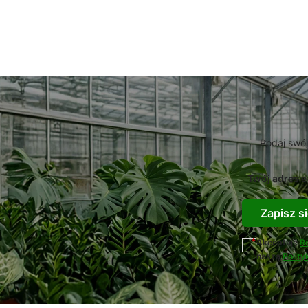
Podaj swój
Twój adres e
Zapisz si
Akceptuję
R
naszą
Polity