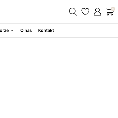
Produ
orze
O nas
Kontakt