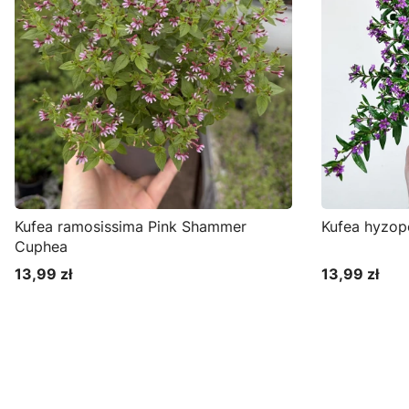
Kufea ramosissima Pink Shammer
Kufea hyzop
Cuphea
13,99 zł
13,99 zł
Cena
Cena
Do koszyka
D