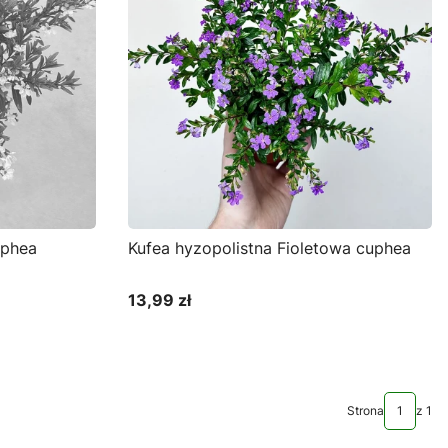
uphea
Kufea hyzopolistna Fioletowa cuphea
13,99 zł
Cena
Do koszyka
Strona
z 1