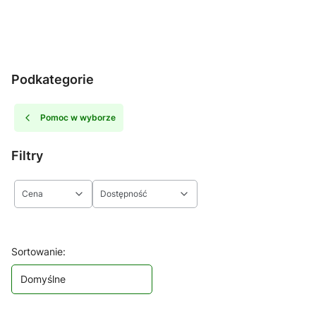
Podkategorie
Pomoc w wyborze
Filtry
Cena
Dostępność
Koniec filtrów
Lista produktów
Sortowanie:
Domyślne