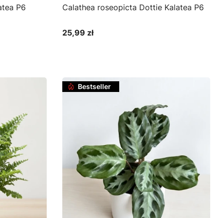
atea P6
Calathea roseopicta Dottie Kalatea P6
25,99 zł
Cena
Do koszyka
Bestseller