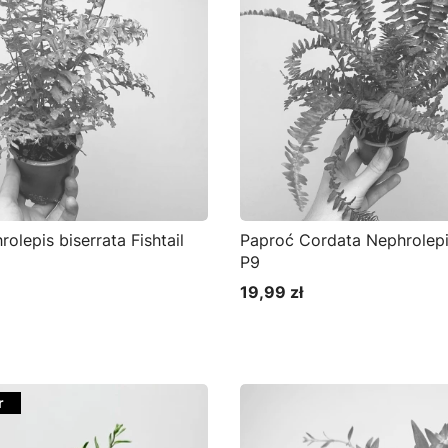
olepis biserrata Fishtail
Paproć Cordata Nephrolepi
P9
19,99 zł
Cena
r