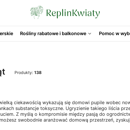
erskie
Rośliny rabatowe i balkonowe
Pomoc w wyb
ąt
Produkty:
138
wielką ciekawością wykazują się domowi pupile wobec now
kankach substancje toksyczne. Ugryzienie takiego liścia 
iem. Z myślą o kompromisie między pasją do ogrodnictwa 
mu możesz swobodnie aranżować domową przestrzeń, zysku