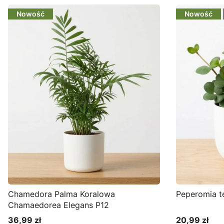
Nowość
Nowość
Chamedora Palma Koralowa
Peperomia t
Chamaedorea Elegans P12
36,99 zł
20,99 zł