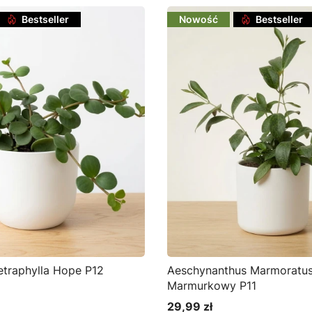
Bestseller
Nowość
Bestseller
etraphylla Hope P12
Aeschynanthus Marmoratus
Marmurkowy P11
29,99 zł