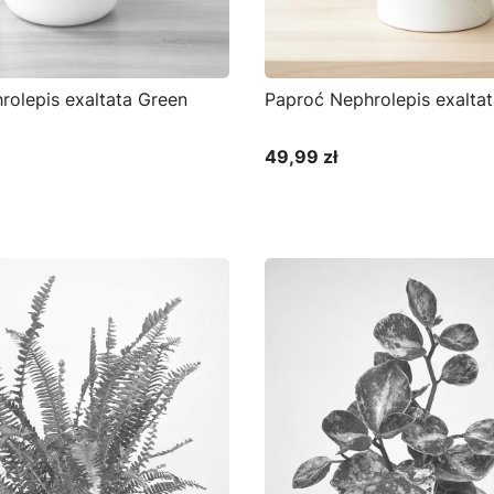
rolepis exaltata Green
Paproć Nephrolepis exaltat
49,99 zł
Cena
Do koszyka