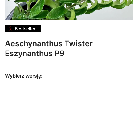
Bestseller
Aeschynanthus Twister
Eszynanthus P9
Wybierz wersję:
Aeschynanthu
s Twister
Eszynanthus
P15 wisząca