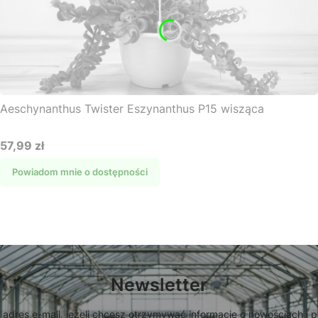
Aeschynanthus Twister Eszynanthus P15 wisząca
57,99 zł
Cena
Powiadom mnie o dostępności
Newsletter
 adres e-mail, jeżeli chcesz otrzymywać informacje o nowościach i 