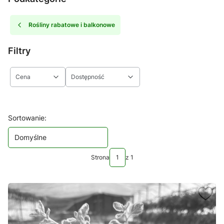
Rośliny rabatowe i balkonowe
Filtry
Cena
Dostępność
Koniec filtrów
Lista produktów
Sortowanie:
Domyślne
Strona
z 1