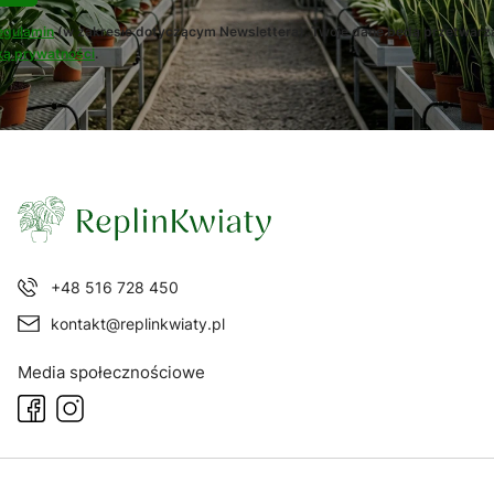
egulamin
(w zakresie dotyczącym Newslettera). Twoje dane będą przetwarz
ką prywatności
.
+48 516 728 450
kontakt@replinkwiaty.pl
Media społecznościowe