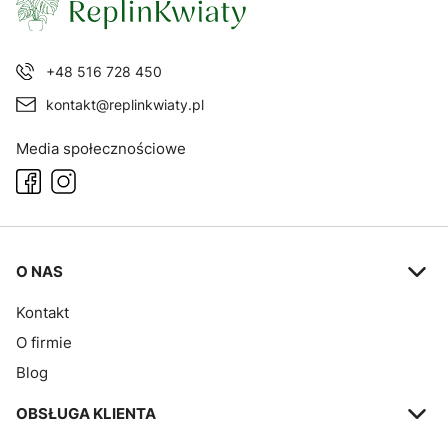
+48 516 728 450
kontakt@replinkwiaty.pl
Media społecznościowe
Linki w stopce
O NAS
Kontakt
O firmie
Blog
OBSŁUGA KLIENTA