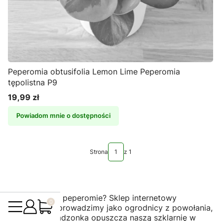
Peperomia obtusifolia Lemon Lime Peperomia
tępolistna P9
19,99 zł
Cena
Powiadom mnie o dostępności
Strona
z 1
Produkty w koszyku: 0. Zobacz szczegóły
Piękne i gęste peperomie? Sklep internetowy
ReplinKwiaty prowadzimy jako ogrodnicy z powołania,
więc każda sadzonka opuszcza naszą szklarnię w