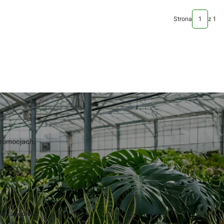
Strona
z 1
promocjach.
ane zgodnie z