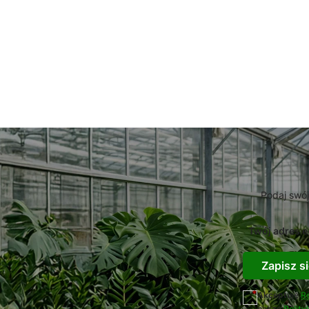
Podaj swój
Twój adres e
Zapisz si
Akceptuję
R
naszą
Polity