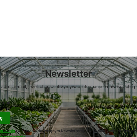
Newsletter
 adres e-mail, jeżeli chcesz otrzymywać informacje o nowościach i 
-mail
ę
egulamin
(w zakresie dotyczącym Newslettera). Twoje dane będą przetwarz
ką prywatności
.