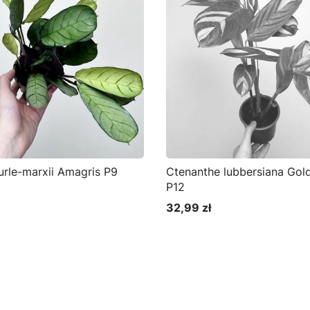
urle-marxii Amagris P9
Ctenanthe lubbersiana Gol
P12
32,99 zł
Cena
o koszyka