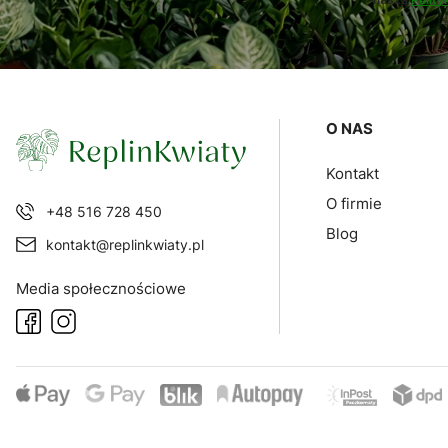
Linki w sto
O NAS
Kontakt
O firmie
+48 516 728 450
Blog
kontakt@replinkwiaty.pl
Media społecznościowe