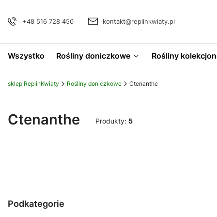
+48 516 728 450
kontakt@replinkwiaty.pl
Wszystko
Rośliny doniczkowe
Rośliny kolekcjon
sklep ReplinKwiaty
Rośliny doniczkowe
Ctenanthe
Ctenanthe
Produkty:
5
Podkategorie