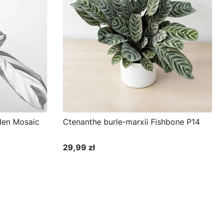
den Mosaic
Ctenanthe burle-marxii Fishbone P14
29,99 zł
Cena
Do koszyka