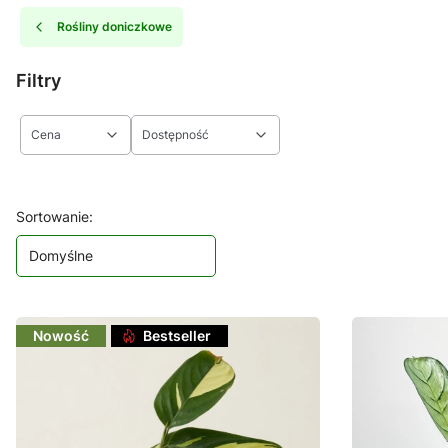
Rośliny doniczkowe
Filtry
Cena
Dostępność
Koniec filtrów
Lista produktów
Sortowanie:
Domyślne
Nowość
Bestseller