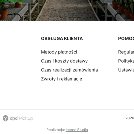
pce
OBSŁUGA KLIENTA
POMO
Metody płatności
Regula
Czas i koszty dostawy
Polityk
Czas realizacji zamówienia
Ustawie
Zwroty i reklamacje
2026
Realizacja:
Increo Studio