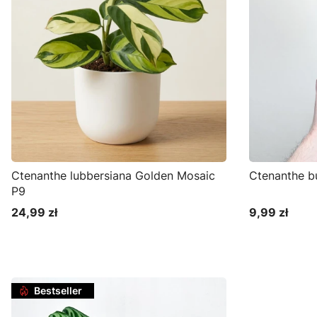
Ctenanthe lubbersiana Golden Mosaic
Ctenanthe b
P9
24,99 zł
9,99 zł
Cena
Cena
Do koszyka
D
Bestseller