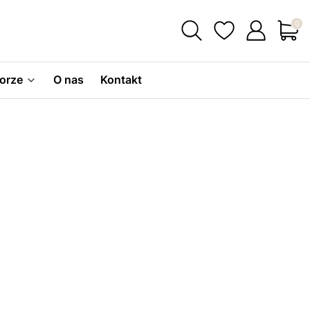
Produ
orze
O nas
Kontakt