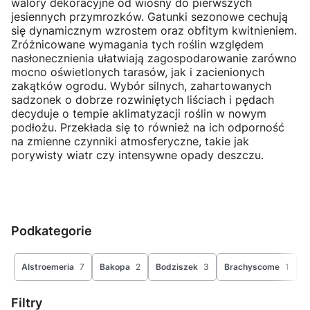
walory dekoracyjne od wiosny do pierwszych
jesiennych przymrozków. Gatunki sezonowe cechują
się dynamicznym wzrostem oraz obfitym kwitnieniem.
Zróżnicowane wymagania tych roślin względem
nasłonecznienia ułatwiają zagospodarowanie zarówno
mocno oświetlonych tarasów, jak i zacienionych
zakątków ogrodu. Wybór silnych, zahartowanych
sadzonek o dobrze rozwiniętych liściach i pędach
decyduje o tempie aklimatyzacji roślin w nowym
podłożu. Przekłada się to również na ich odporność
na zmienne czynniki atmosferyczne, takie jak
porywisty wiatr czy intensywne opady deszczu.
Podkategorie
Alstroemeria
7
Bakopa
2
Bodziszek
3
Brachyscome
1
D
Filtry