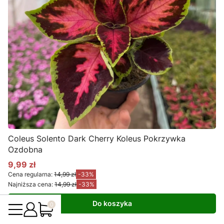
Coleus Solento Dark Cherry Koleus Pokrzywka
Ozdobna
9,99 zł
Cena promocyjna
Cena regularna:
14,99 zł
-33%
Najniższa cena:
14,99 zł
-33%
Produkty w koszyku: 0. Zobacz szczegóły
Do koszyka