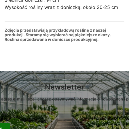
Średnica doniczki: 14 cm
Wysokość rośliny wraz z doniczką: około 20-25 cm
Zdjęcia przedstawiają przykładową roślinę z naszej
produkcji. Staramy się wybierać najpiękniejsze okazy.
Roślina sprzedawana w doniczce produkcyjnej.
Newsletter
 adres e-mail, jeżeli chcesz otrzymywać informacje o nowościach i 
-mail
ę