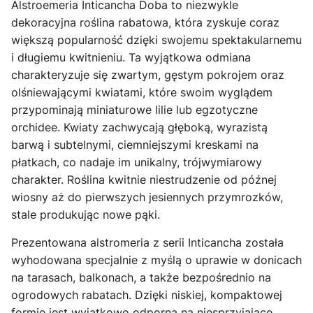
Alstroemeria Inticancha Doba to niezwykle
dekoracyjna roślina rabatowa, która zyskuje coraz
większą popularność dzięki swojemu spektakularnemu
i długiemu kwitnieniu. Ta wyjątkowa odmiana
charakteryzuje się zwartym, gęstym pokrojem oraz
olśniewającymi kwiatami, które swoim wyglądem
przypominają miniaturowe lilie lub egzotyczne
orchidee. Kwiaty zachwycają głęboką, wyrazistą
barwą i subtelnymi, ciemniejszymi kreskami na
płatkach, co nadaje im unikalny, trójwymiarowy
charakter. Roślina kwitnie niestrudzenie od późnej
wiosny aż do pierwszych jesiennych przymrozków,
stale produkując nowe pąki.
Prezentowana alstromeria z serii Inticancha została
wyhodowana specjalnie z myślą o uprawie w donicach
na tarasach, balkonach, a także bezpośrednio na
ogrodowych rabatach. Dzięki niskiej, kompaktowej
formie jest wyjątkowo odporna na niesprzyjające