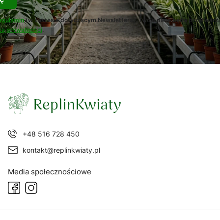
egulamin
(w zakresie dotyczącym Newslettera). Twoje dane będą przetwarz
ką prywatności
.
+48 516 728 450
kontakt@replinkwiaty.pl
Media społecznościowe