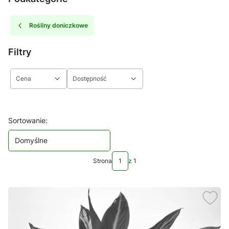
Rośliny doniczkowe
Filtry
Cena
Dostępność
Koniec filtrów
Lista produktów
Sortowanie:
Domyślne
Strona
z 1