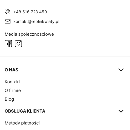
+48 516 728 450
kontakt@replinkwiaty.pl
Media społecznościowe
Linki w stopce
O NAS
Kontakt
O firmie
Blog
OBSŁUGA KLIENTA
Metody płatności