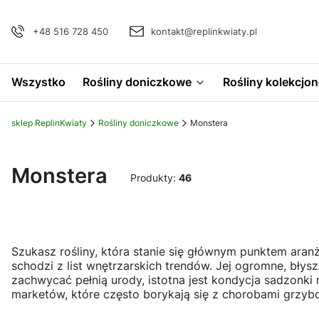
+48 516 728 450
kontakt@replinkwiaty.pl
Wszystko
Rośliny doniczkowe
Rośliny kolekcjon
sklep ReplinKwiaty
Rośliny doniczkowe
Monstera
Monstera
Produkty:
46
Szukasz rośliny, która stanie się głównym punktem aran
schodzi z list wnętrzarskich trendów. Jej ogromne, bły
zachwycać pełnią urody, istotna jest kondycja sadzonki 
marketów, które często borykają się z chorobami grzyb