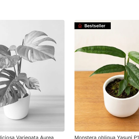
Do koszyka
Bestseller
iciosa Variegata Aurea
Monstera obliqua Yasuni P1