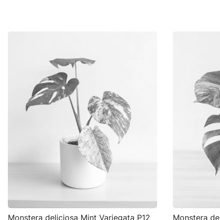
Monstera deliciosa Mint Variegata P12
Monstera del