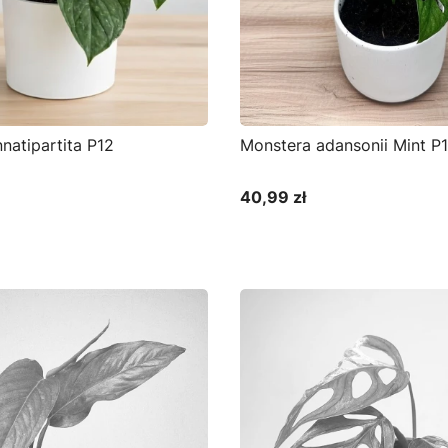
natipartita P12
Monstera adansonii Mint P
40,99 zł
Cena
o koszyka
Do koszyka