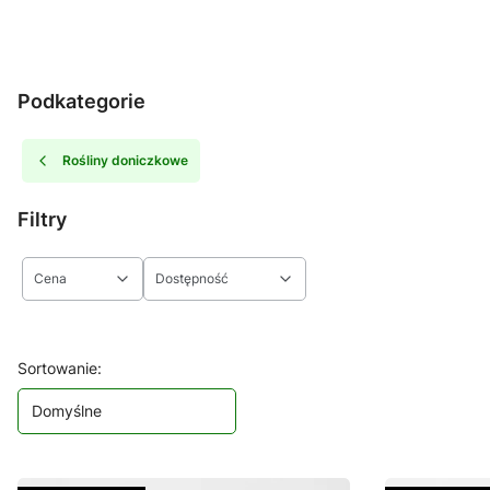
Podkategorie
Rośliny doniczkowe
Filtry
Cena
Dostępność
Koniec filtrów
Lista produktów
Sortowanie:
Domyślne