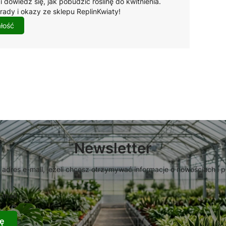
 dowiedz się, jak pobudzić roślinę do kwitnienia.
ady i okazy ze sklepu ReplinKwiaty!
ałość
Newsletter
 adres e-mail, jeżeli chcesz otrzymywać informacje o nowościach i 
-mail
ę