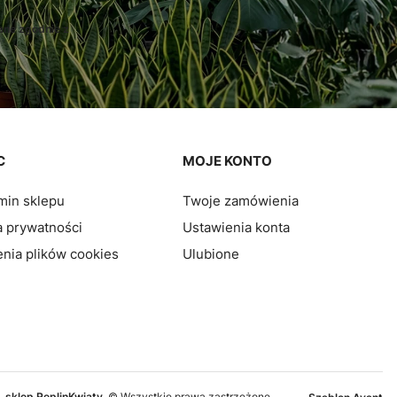
ane zgodnie z
C
MOJE KONTO
min sklepu
Twoje zamówienia
a prywatności
Ustawienia konta
nia plików cookies
Ulubione
sklep ReplinKwiaty
© Wszystkie prawa zastrzeżone.