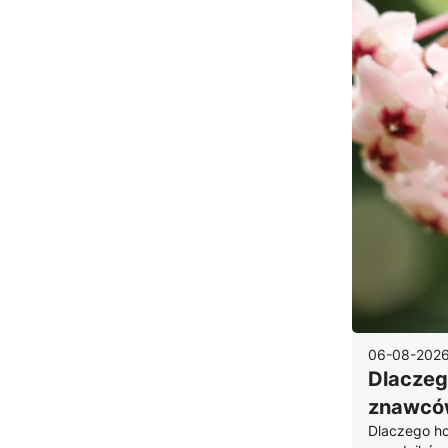
06-08-202
Dlaczego
znawców
Dlaczego ho