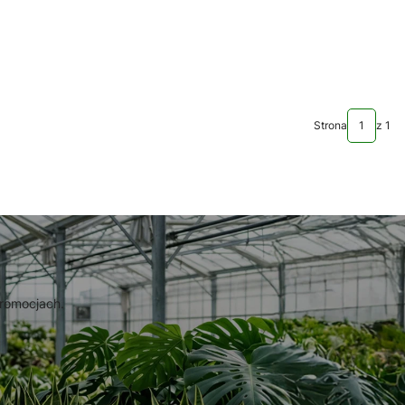
Strona
z 1
promocjach.