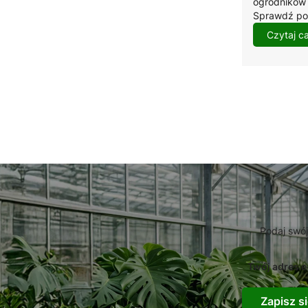
ogrodników i
Sprawdź por
Czytaj c
Podaj swój
Twój adres e
Zapisz si