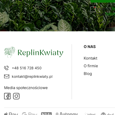
Akceptuję
R
naszą
Polity
Linki w sto
O NAS
Kontakt
O firmie
+48 516 728 450
Blog
kontakt@replinkwiaty.pl
Media społecznościowe