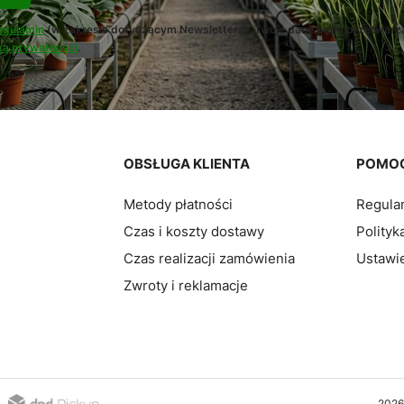
egulamin
(w zakresie dotyczącym Newslettera). Twoje dane będą przetwarz
ką prywatności
.
pce
OBSŁUGA KLIENTA
POMO
Metody płatności
Regula
Czas i koszty dostawy
Polityk
Czas realizacji zamówienia
Ustawie
Zwroty i reklamacje
2026