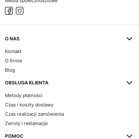
Media społecznościowe
Linki w stopce
O NAS
Kontakt
O firmie
Blog
OBSŁUGA KLIENTA
Metody płatności
Czas i koszty dostawy
Czas realizacji zamówienia
Zwroty i reklamacje
POMOC