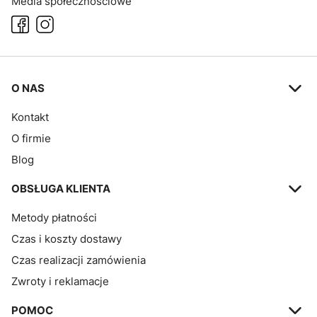
Media społecznościowe
Linki w stopce
O NAS
Kontakt
O firmie
Blog
OBSŁUGA KLIENTA
Metody płatności
Czas i koszty dostawy
Czas realizacji zamówienia
Zwroty i reklamacje
POMOC