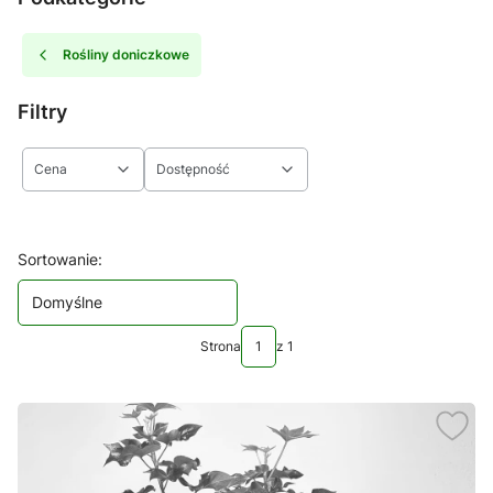
Rośliny doniczkowe
Filtry
Cena
Dostępność
Koniec filtrów
Lista produktów
Sortowanie:
Domyślne
Strona
z 1