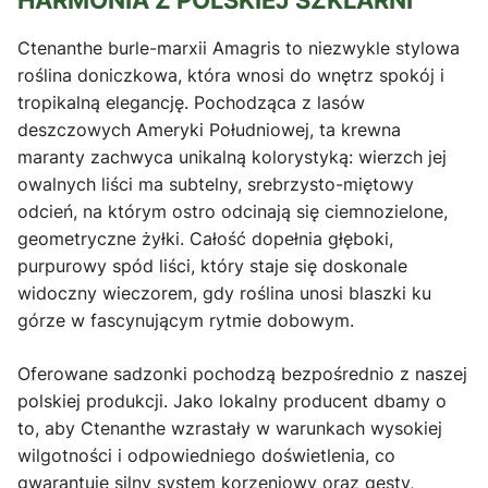
Ctenanthe burle-marxii Amagris to niezwykle stylowa
roślina doniczkowa, która wnosi do wnętrz spokój i
tropikalną elegancję. Pochodząca z lasów
deszczowych Ameryki Południowej, ta krewna
maranty zachwyca unikalną kolorystyką: wierzch jej
owalnych liści ma subtelny, srebrzysto-miętowy
odcień, na którym ostro odcinają się ciemnozielone,
geometryczne żyłki. Całość dopełnia głęboki,
purpurowy spód liści, który staje się doskonale
widoczny wieczorem, gdy roślina unosi blaszki ku
górze w fascynującym rytmie dobowym.
Oferowane sadzonki pochodzą bezpośrednio z naszej
polskiej produkcji. Jako lokalny producent dbamy o
to, aby Ctenanthe wzrastały w warunkach wysokiej
wilgotności i odpowiedniego doświetlenia, co
gwarantuje silny system korzeniowy oraz gęsty,