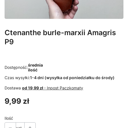
Ctenanthe burle-marxii Amagris
P9
średnia
Dostępność:
ilość
Czas wysyłki:
1-4 dni (wysyłka od poniedziałku do środy)
Dostawa
od 19,99 zł
- Inpost Paczkomaty
Cena
9,99 zł
Ilość
szt.