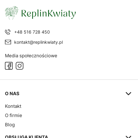
+48 516 728 450
kontakt@replinkwiaty.pl
Media społecznościowe
Linki w stopce
O NAS
Kontakt
O firmie
Blog
OBSŁUGA KLIENTA