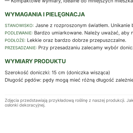
— Kompaktowe wymiary, idealne do mniejszych mieszkań 
WYMAGANIA I PIELĘGNACJA
Jasne z rozproszonym światłem. Unikanie 
STANOWISKO:
Bardzo umiarkowane. Należy uważać, aby nie
PODLEWANIE:
Lekkie oraz bardzo dobrze przepuszczalne.
PODŁOŻE:
Przy przesadzaniu zalecamy wybór donicz
PRZESADZANIE:
WYMIARY PRODUKTU
Szerokość doniczki: 15 cm (doniczka wisząca)
Długość pędów: pędy mogą mieć różną długość zależni
Zdjęcia przedstawiają przykładową roślinę z naszej produkcji. J
osłonki dekoracyjnej.