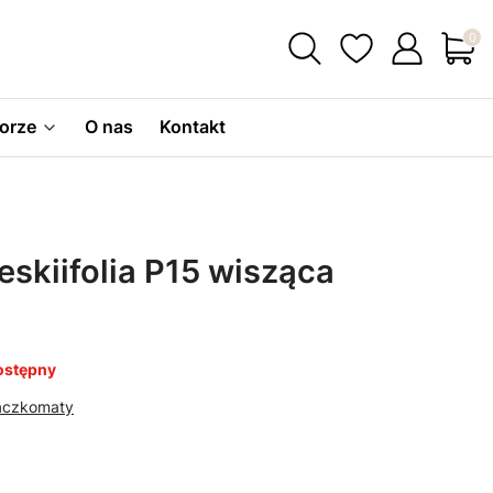
Produ
orze
O nas
Kontakt
skiifolia P15 wisząca
ostępny
Paczkomaty