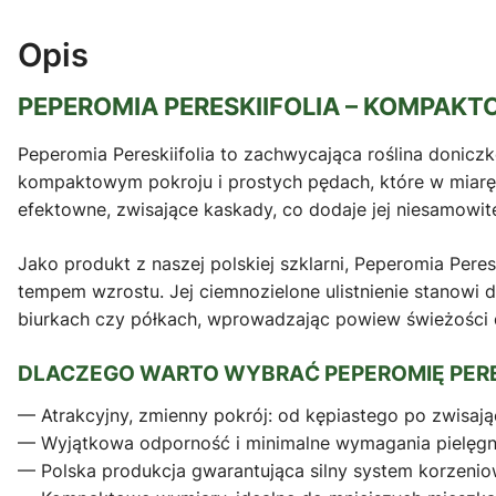
Opis
PEPEROMIA PERESKIIFOLIA – KOMPAKT
Peperomia Pereskiifolia to zachwycająca roślina doniczko
kompaktowym pokroju i prostych pędach, które w miarę 
efektowne, zwisające kaskady, co dodaje jej niesamowit
Jako produkt z naszej polskiej szklarni, Peperomia Pe
tempem wzrostu. Jej ciemnozielone ulistnienie stanowi do
biurkach czy półkach, wprowadzając powiew świeżości
DLACZEGO WARTO WYBRAĆ PEPEROMIĘ PERE
— Atrakcyjny, zmienny pokrój: od kępiastego po zwisają
— Wyjątkowa odporność i minimalne wymagania pielęgn
— Polska produkcja gwarantująca silny system korzenio