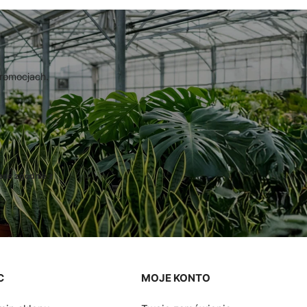
promocjach.
ane zgodnie z
C
MOJE KONTO