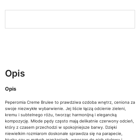
Opis
Opis
Peperomia Creme Brulee to prawdziwa ozdoba wnętrz, ceniona za
swoje niezwykłe wybarwienie. Jej liście łączą odcienie zieleni,
kremu i subtelnego różu, tworząc harmonijną i elegancką
kompozycję. Młode pędy często mają delikatnie czerwony odcień,
który z czasem przechodzi w spokojniejsze barwy. Dzięki
niewielkim rozmiarom doskonale sprawdza się na parapecie,
biurku czy w małych aranżacjach, wnosząc do nich stylowy i