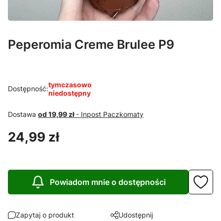
Peperomia Creme Brulee P9
tymczasowo
Dostępność:
niedostępny
Dostawa
od 19,99 zł
- Inpost Paczkomaty
Cena
24,99 zł
Powiadom mnie o dostępności
Zapytaj o produkt
Udostępnij