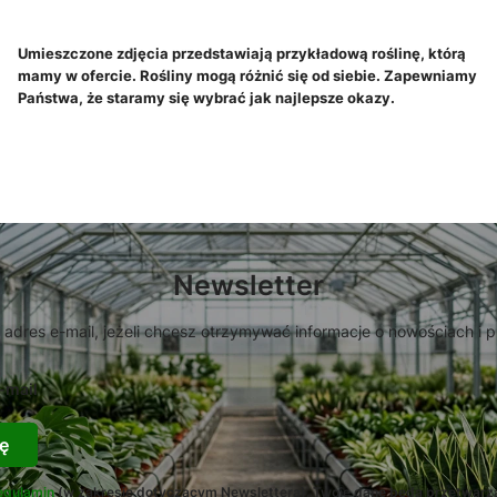
Umieszczone zdjęcia przedstawiają przykładową roślinę, którą
mamy w ofercie. Rośliny mogą różnić się od siebie. Zapewniamy
Państwa, że staramy się wybrać jak najlepsze okazy.
Newsletter
 adres e-mail, jeżeli chcesz otrzymywać informacje o nowościach i 
-mail
ę
egulamin
(w zakresie dotyczącym Newslettera). Twoje dane będą przetwarz