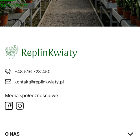
ką prywatności
.
+48 516 728 450
kontakt@replinkwiaty.pl
Media społecznościowe
Linki w stopce
O NAS