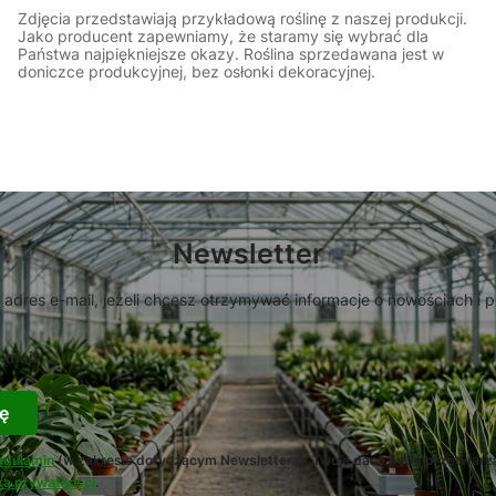
Zdjęcia przedstawiają przykładową roślinę z naszej produkcji.
Jako producent zapewniamy, że staramy się wybrać dla
Państwa najpiękniejsze okazy. Roślina sprzedawana jest w
doniczce produkcyjnej, bez osłonki dekoracyjnej.
Newsletter
 adres e-mail, jeżeli chcesz otrzymywać informacje o nowościach i 
-mail
ę
egulamin
(w zakresie dotyczącym Newslettera). Twoje dane będą przetwarz
ką prywatności
.