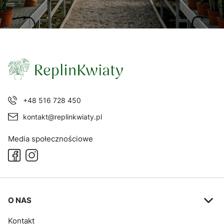
+48 516 728 450
kontakt@replinkwiaty.pl
Media społecznościowe
Linki w stopce
O NAS
Kontakt