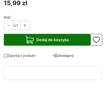
Cena
15,99 zł
Ilość
szt.
Dodaj do koszyka
Zapytaj o produkt
Udostępnij