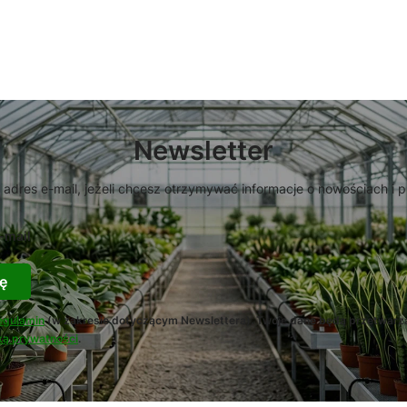
Newsletter
 adres e-mail, jeżeli chcesz otrzymywać informacje o nowościach i 
-mail
ę
egulamin
(w zakresie dotyczącym Newslettera). Twoje dane będą przetwarz
ką prywatności
.