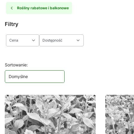
Rośliny rabatowe i balkonowe
Filtry
Cena
Dostępność
Koniec filtrów
Lista produktów
Sortowanie:
Domyślne