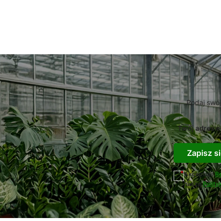
Podaj swój
Twój adres e
Zapisz si
Akceptuję
R
naszą
Polity