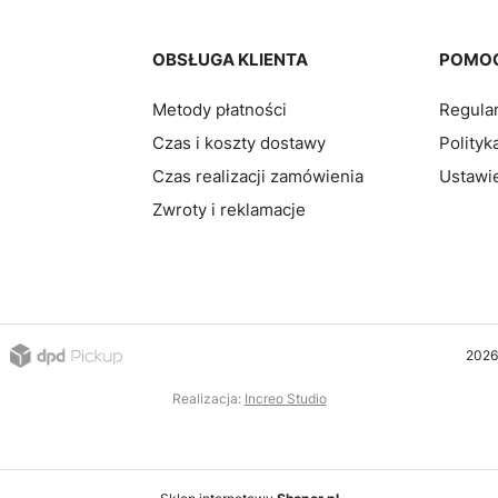
pce
OBSŁUGA KLIENTA
POMO
Metody płatności
Regula
Czas i koszty dostawy
Polityk
Czas realizacji zamówienia
Ustawie
Zwroty i reklamacje
2026
Realizacja:
Increo Studio