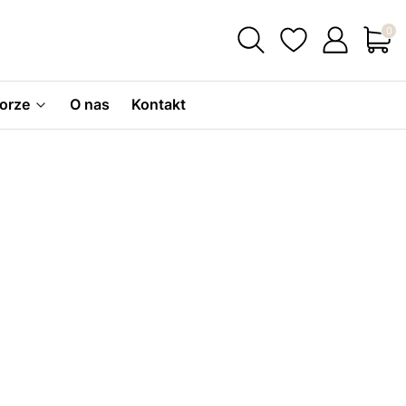
Produ
orze
O nas
Kontakt