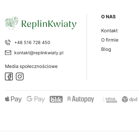
Linki w sto
O NAS
Kontakt
O firmie
+48 516 728 450
Blog
kontakt@replinkwiaty.pl
Media społecznościowe