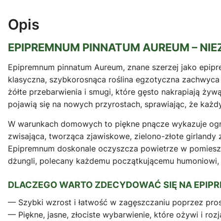
Opis
EPIPREMNUM PINNATUM AUREUM – NIE
Epipremnum pinnatum Aureum, znane szerzej jako epipre
klasyczna, szybkorosnąca roślina egzotyczna zachwyca s
żółte przebarwienia i smugi, które gęsto nakrapiają żywą
pojawią się na nowych przyrostach, sprawiając, że każdy
W warunkach domowych to piękne pnącze wykazuje ogro
zwisająca, tworząca zjawiskowe, zielono-złote girlandy
Epipremnum doskonale oczyszcza powietrze w pomieszcz
dżungli, polecany każdemu początkującemu humoniowi, k
DLACZEGO WARTO ZDECYDOWAĆ SIĘ NA EPIP
— Szybki wzrost i łatwość w zagęszczaniu poprzez pros
— Piękne, jasne, złociste wybarwienie, które ożywi i roz