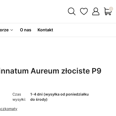
Produ
orze
O nas
Kontakt
nnatum Aureum złociste P9
Czas
1-4 dni (wysyłka od poniedziałku
wysyłki:
do środy)
Paczkomaty