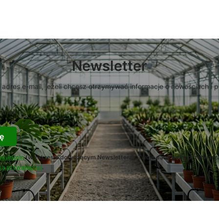
Newsletter
 adres e-mail, jeżeli chcesz otrzymywać informacje o nowościach i 
-mail
ę
egulamin
(w zakresie dotyczącym Newslettera). Twoje dane będą przetwarz
ką prywatności
.