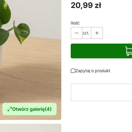
Cena
20,99 zł
Ilość
szt.
Zapytaj o produkt
Otwórz galerię
(4)