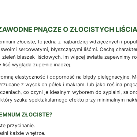
ZAWODNE PNĄCZE O ZŁOCISTYCH LIŚCI
mnum złociste, to jedna z najbardziej wdzięcznych i pop
woimi sercowatymi, błyszczącymi liśćmi. Cechą charakterys
 zieleń blaszek liściowych. Im więcej światła zapewnimy roś
 liść wygląda zupełnie inaczej.
mną elastyczność i odporność na błędy pielęgnacyjne. M
 zrzucane z wysokich półek i makram, lub jako roślina pną
eniach, co czyni je idealnym wyborem do sypialni, salon
tóry szuka spektakularnego efektu przy minimalnym nakła
REMNUM ZŁOCISTE?
te przycinanie.
jaśni każde wnętrze.