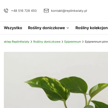
+48 516 728 450
kontakt@replinkwiaty.pl
Wszystko
Rośliny doniczkowe
Rośliny kolekcjon
sklep ReplinKwiaty
Rośliny doniczkowe
Epipremnum
Epipremnum pinn