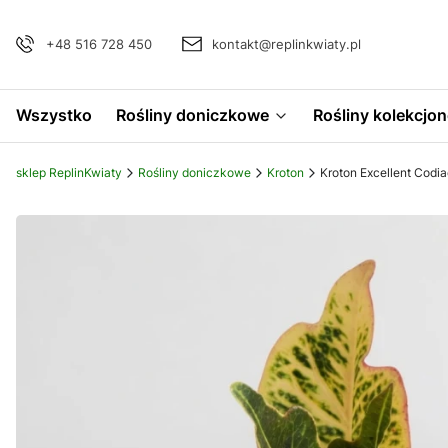
+48 516 728 450
kontakt@replinkwiaty.pl
Wszystko
Rośliny doniczkowe
Rośliny kolekcjon
sklep ReplinKwiaty
Rośliny doniczkowe
Kroton
Kroton Excellent Codi