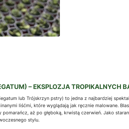
IEGATUM) – EKSPLOZJA TROPIKALNYCH
iegatum lub Trójskrzyn pstry) to jedna z najbardziej spekt
nanymi liśćmi, które wyglądają jak ręcznie malowane. Blas
ywny pomarańcz, aż po głęboką, krwistą czerwień. Jako star
owoczesnego stylu.