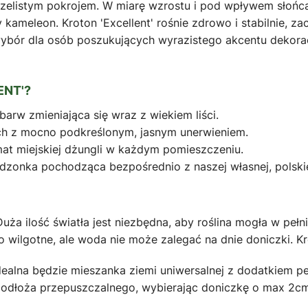
rzelistym pokrojem. W miarę wzrostu i pod wpływem słońca,
ny kameleon. Kroton 'Excellent' rośnie zdrowo i stabilnie, 
wybór dla osób poszukujących wyrazistego akcentu dekor
NT'?
arw zmieniająca się wraz z wiekiem liści.
wych z mocno podkreślonym, jasnym unerwieniem.
mat miejskiej dżungli w każdym pomieszczeniu.
zonka pochodząca bezpośrednio z naszej własnej, polskie
ża ilość światła jest niezbędna, aby roślina mogła w pełni
 wilgotne, ale woda nie może zalegać na dnie doniczki. Kr
ealna będzie mieszanka ziemi uniwersalnej z dodatkiem per
podłoża przepuszczalnego, wybierając doniczkę o max 2cm