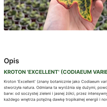
Opis
KROTON 'EXCELLENT' (CODIAEUM VAR
Kroton 'Excellent' (znany botanicznie jako Codiaeum var
stworzyła natura. Odmiana ta wyróżnia się dużymi, powci
barw: od soczystej zieleni i jasnej żółci, przez intens
każdego wnętrza potężną dawkę tropikalnej energii i n