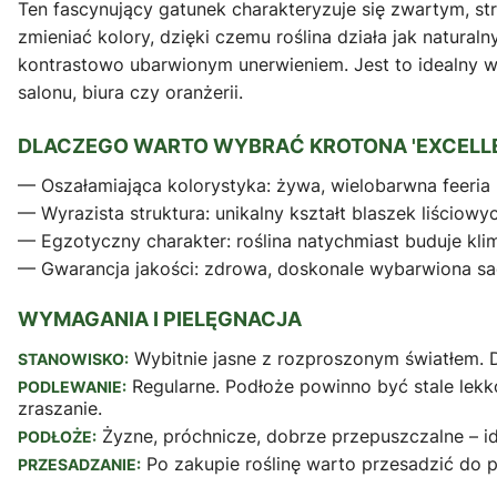
Ten fascynujący gatunek charakteryzuje się zwartym, st
zmieniać kolory, dzięki czemu roślina działa jak natural
kontrastowo ubarwionym unerwieniem. Jest to idealny 
salonu, biura czy oranżerii.
DLACZEGO WARTO WYBRAĆ KROTONA 'EXCELLE
— Oszałamiająca kolorystyka: żywa, wielobarwna feeria b
— Wyrazista struktura: unikalny kształt blaszek liścio
— Egzotyczny charakter: roślina natychmiast buduje kli
— Gwarancja jakości: zdrowa, doskonale wybarwiona sad
WYMAGANIA I PIELĘGNACJA
Wybitnie jasne z rozproszonym światłem. Du
STANOWISKO:
Regularne. Podłoże powinno być stale lekko
PODLEWANIE:
zraszanie.
Żyzne, próchnicze, dobrze przepuszczalne – id
PODŁOŻE:
Po zakupie roślinę warto przesadzić do 
PRZESADZANIE: