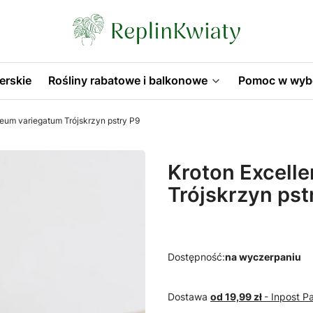
erskie
Rośliny rabatowe i balkonowe
Pomoc w wyb
aeum variegatum Trójskrzyn pstry P9
Kroton Excell
Trójskrzyn pst
Dostępność:
na wyczerpaniu
Dostawa
od 19,99 zł
- Inpost 