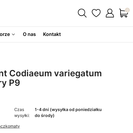
Produ
orze
O nas
Kontakt
ent Codiaeum variegatum
ry P9
Czas
1-4 dni (wysyłka od poniedziałku
wysyłki:
do środy)
Paczkomaty