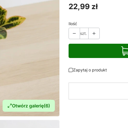
Cena
22,99 zł
Ilość
szt.
Zapytaj o produkt
Otwórz galerię
(6)