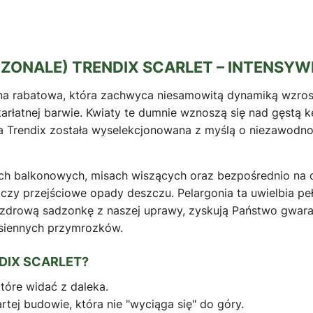
 ZONALE) TRENDIX SCARLET – INTENSY
ana rabatowa, która zachwyca niesamowitą dynamiką wzrost
karłatnej barwie. Kwiaty te dumnie wznoszą się nad gęstą k
ria Trendix została wyselekcjonowana z myślą o niezawodno
ach balkonowych, misach wiszących oraz bezpośrednio na 
 czy przejściowe opady deszczu. Pelargonia ta uwielbia pe
tę zdrową sadzonkę z naszej uprawy, zyskują Państwo gwar
esiennych przymrozków.
DIX SCARLET?
tóre widać z daleka.
ej budowie, która nie "wyciąga się" do góry.