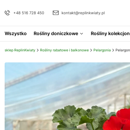
+48 516 728 450
kontakt@replinkwiaty.pl
Wszystko
Rośliny doniczkowe
Rośliny kolekcjon
sklep ReplinKwiaty
Rośliny rabatowe i balkonowe
Pelargonia
Pelargon