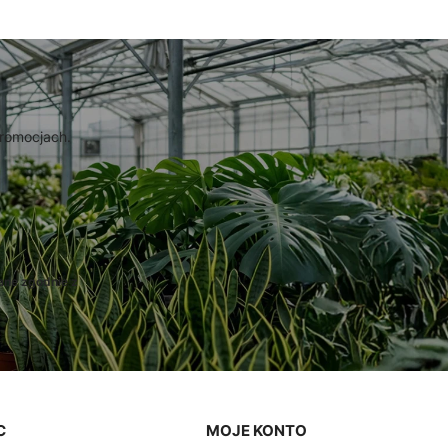
promocjach.
ane zgodnie z
C
MOJE KONTO