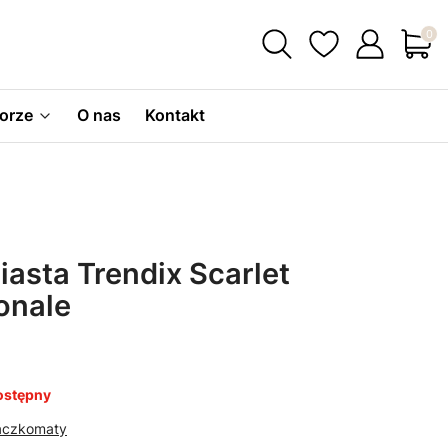
Produ
orze
O nas
Kontakt
iasta Trendix Scarlet
onale
ostępny
Paczkomaty