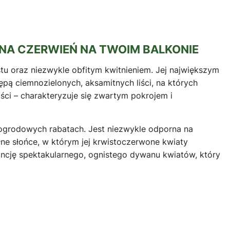
WNA CZERWIEŃ NA TWOIM BALKONIE
u oraz niezwykle obfitym kwitnieniem. Jej największym
ępą ciemnozielonych, aksamitnych liści, na których
ści – charakteryzuje się zwartym pokrojem i
ogrodowych rabatach. Jest niezwykle odporna na
łne słońce, w którym jej krwistoczerwone kwiaty
ancję spektakularnego, ognistego dywanu kwiatów, który