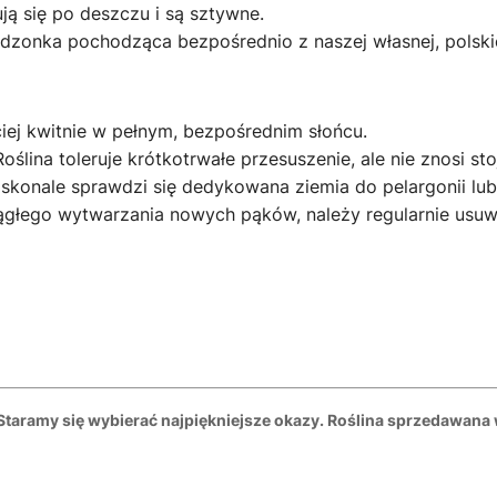
ą się po deszczu i są sztywne.
dzonka pochodząca bezpośrednio z naszej własnej, polskie
iej kwitnie w pełnym, bezpośrednim słońcu.
ślina toleruje krótkotrwałe przesuszenie, ale nie znosi st
skonale sprawdzi się dedykowana ziemia do pelargonii lu
głego wytwarzania nowych pąków, należy regularnie usuwać
 Staramy się wybierać najpiękniejsze okazy. Roślina sprzedawana