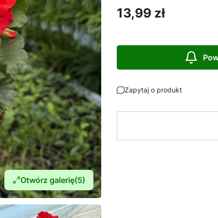
Cena
13,99 zł
Pow
Zapytaj o produkt
Otwórz galerię
(5)