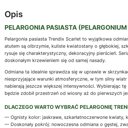
Opis
PELARGONIA PASIASTA (PELARGONIUM
Pelargonia pasiasta Trendix Scarlet to wyjątkowa odmi
atutem są olbrzymie, kuliste kwiatostany o głębokiej, sz
rysuje się charakterystyczny, dekoracyjny pierścień. Se
doskonałym krzewieniem się od samej nasady.
Odmiana ta idealnie sprawdza się w uprawie w skrzynk
niesprzyjające warunki atmosferyczne, w tym silny wiatr
nabierają jeszcze większej intensywności. Wybierając 
będzie zdobił przestrzeń od wiosny aż do pierwszych j
DLACZEGO WARTO WYBRAĆ PELARGONIĘ TREN
— Ognisty kolor: jaskrawe, szkarłatnoczerwone kwiaty, k
— Doskonały pokrój: nowoczesna odmiana o gęstej, zwart