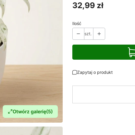
Cena
32,99 zł
Ilość
szt.
Zapytaj o produkt
Otwórz galerię
(5)