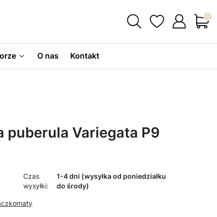
Produ
orze
O nas
Kontakt
 puberula Variegata P9
Czas
1-4 dni (wysyłka od poniedziałku
wysyłki:
do środy)
Paczkomaty