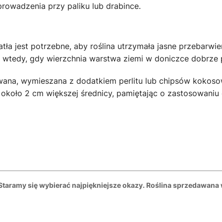
prowadzenia przy paliku lub drabince.
a jest potrzebne, aby roślina utrzymała jasne przebarwien
wtedy, gdy wierzchnia warstwa ziemi w doniczce dobrze p
wana, wymieszana z dodatkiem perlitu lub chipsów kokosow
koło 2 cm większej średnicy, pamiętając o zastosowaniu d
 Staramy się wybierać najpiękniejsze okazy. Roślina sprzedawana 