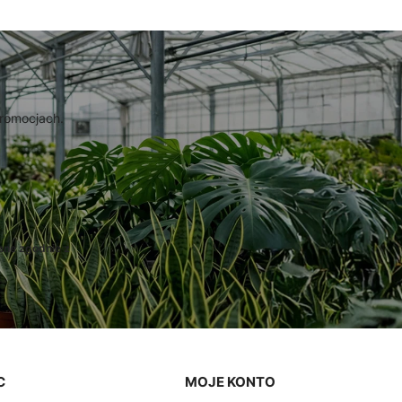
promocjach.
ane zgodnie z
C
MOJE KONTO