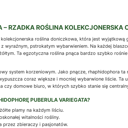
 – RZADKA ROŚLINA KOLEKCJONERSKA 
 kolekcjonerska roślina doniczkowa, która jest wyjątkową
 z wyraźnym, pstrokatym wybarwieniem. Na każdej blaszce l
żółtym. Ta egzotyczna roślina pnąca bardzo szybko rośnie
drowy system korzeniowym. Jako pnącze, rhaphidophora ta n
ypuszcza coraz większe i mocniej wybarwione liście. Ta u
ia czy domowe biuro, w których szybko stanie się centraln
IDOPHORĘ PUBERULA VARIEGATA?
ółte plamy na każdym liściu.
skonałej witalności rośliny.
 przez zbieraczy i pasjonatów.