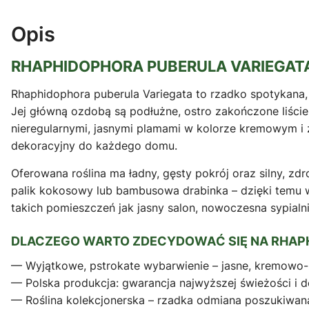
Opis
RHAPHIDOPHORA PUBERULA VARIEGATA
Rhaphidophora puberula Variegata to rzadko spotykana,
Jej główną ozdobą są podłużne, ostro zakończone liście
nieregularnymi, jasnymi plamami w kolorze kremowym i 
dekoracyjny do każdego domu.
Oferowana roślina ma ładny, gęsty pokrój oraz silny, z
palik kokosowy lub bambusowa drabinka – dzięki temu w
takich pomieszczeń jak jasny salon, nowoczesna sypialn
DLACZEGO WARTO ZDECYDOWAĆ SIĘ NA RHAPH
— Wyjątkowe, pstrokate wybarwienie – jasne, kremowo-ż
— Polska produkcja: gwarancja najwyższej świeżości i do
— Roślina kolekcjonerska – rzadka odmiana poszukiwana