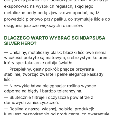
eksponować na wysokich regałach, skąd jego
metaliczne pędy będą zjawiskowo opadać, bądź
prowadzić pionowo przy paliku, co stymuluje liście do
osiągania jeszcze większych rozmiarów.
DLACZEGO WARTO WYBRAĆ SCINDAPSUSA
SILVER HERO?
— Unikalny, metaliczny blask: blaszki liściowe niemal
w całości pokryte są matowym, srebrzystym kolorem,
który spektakularnie odbija światło.
— Przepiękny, gęsty pokrój: pnącze przyrasta
stabilnie, tworząc zwarte i pełne elegancji kaskady
liści.
— Niezwykle łatwa pielęgnacja: roślina wysoce
odporna na błędy i bardzo tolerancyjna.
— Skutecznie filtruje i oczyszcza powietrze z
domowych zanieczyszczeń.
— Roślina z naszej własnej, polskiej produkcji:
kupujesz bezpośrednio od producenta, co gwarantuje