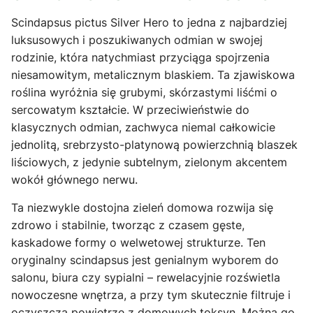
Scindapsus pictus Silver Hero to jedna z najbardziej
luksusowych i poszukiwanych odmian w swojej
rodzinie, która natychmiast przyciąga spojrzenia
niesamowitym, metalicznym blaskiem. Ta zjawiskowa
roślina wyróżnia się grubymi, skórzastymi liśćmi o
sercowatym kształcie. W przeciwieństwie do
klasycznych odmian, zachwyca niemal całkowicie
jednolitą, srebrzysto-platynową powierzchnią blaszek
liściowych, z jedynie subtelnym, zielonym akcentem
wokół głównego nerwu.
Ta niezwykle dostojna zieleń domowa rozwija się
zdrowo i stabilnie, tworząc z czasem gęste,
kaskadowe formy o welwetowej strukturze. Ten
oryginalny scindapsus jest genialnym wyborem do
salonu, biura czy sypialni – rewelacyjnie rozświetla
nowoczesne wnętrza, a przy tym skutecznie filtruje i
oczyszcza powietrze z domowych toksyn. Można go