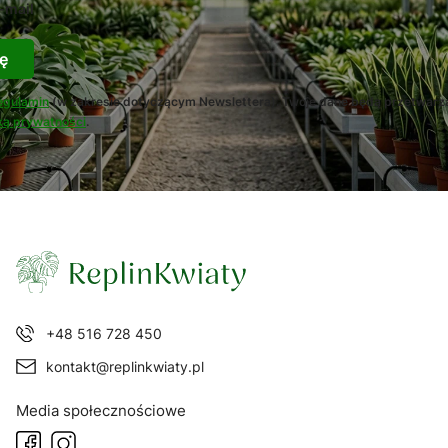
-mail
ę
egulamin
(w zakresie dotyczącym Newslettera). Twoje dane będą przetwarz
ką prywatności
.
+48 516 728 450
kontakt@replinkwiaty.pl
Media społecznościowe