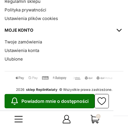
Regulamin sklepu
Polityka prywatności
Ustawienia plików cookies
MOJE KONTO
Twoje zamówienia
Ustawienia konta
Ulubione
2026
sklep ReplinKwiaty
© Wszystkie prawa zastrzeżone.
Szablon Avant
Powiadom mnie o dostępności
Realizacja:
Increo Studio
Produkty w koszy
Sklep internetowy
Shoper.pl