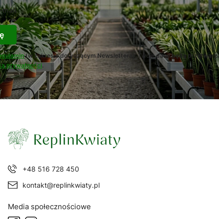
-mail
ę
egulamin
(w zakresie dotyczącym Newslettera). Twoje dane będą przetwarz
ką prywatności
.
+48 516 728 450
kontakt@replinkwiaty.pl
Media społecznościowe