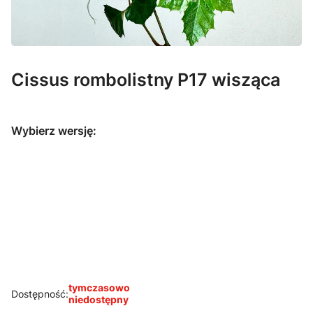
Cissus rombolistny P17 wisząca
Wybierz wersję:
Cissus
Cissus
Cissus
Cissus
Rombolistny
Rombolistny
rombolistny
rombolistny
P9
P12
P15 wisząca
P19 wisząca
tymczasowo
Dostępność:
niedostępny