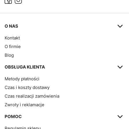
Linki w stopce
O NAS
Kontakt
O firmie
Blog
OBSŁUGA KLIENTA
Metody płatności
Czas i koszty dostawy
Czas realizacji zamówienia
Zwroty i reklamacje
POMOC
Regulamin sklepu