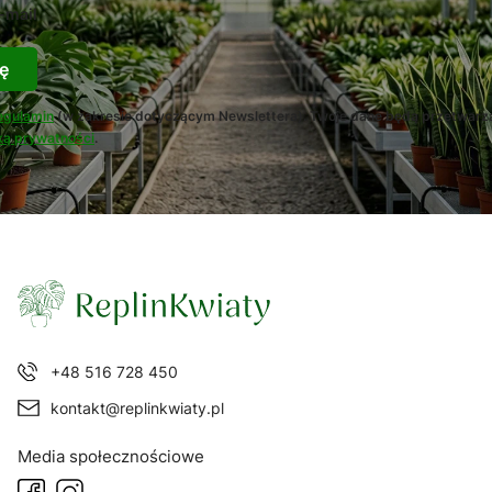
-mail
ę
egulamin
(w zakresie dotyczącym Newslettera). Twoje dane będą przetwarz
ką prywatności
.
+48 516 728 450
kontakt@replinkwiaty.pl
Media społecznościowe