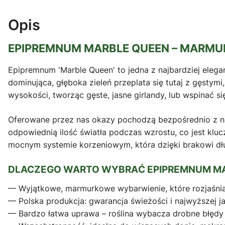
Opis
EPIPREMNUM MARBLE QUEEN – MARMUR
Epipremnum 'Marble Queen' to jedna z najbardziej elega
dominująca, głęboka zieleń przeplata się tutaj z gęsty
wysokości, tworząc gęste, jasne girlandy, lub wspinać s
Oferowane przez nas okazy pochodzą bezpośrednio z na
odpowiednią ilość światła podczas wzrostu, co jest klu
mocnym systemie korzeniowym, która dzięki brakowi dł
DLACZEGO WARTO WYBRAĆ EPIPREMNUM M
— Wyjątkowe, marmurkowe wybarwienie, które rozjaśni
— Polska produkcja: gwarancja świeżości i najwyższej j
— Bardzo łatwa uprawa – roślina wybacza drobne błędy 