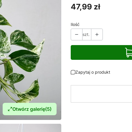
Cena
47,99 zł
Ilość
szt.
Zapytaj o produkt
Otwórz galerię
(5)