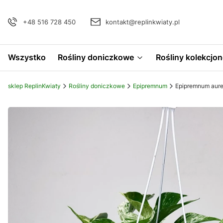
+48 516 728 450
kontakt@replinkwiaty.pl
Wszystko
Rośliny doniczkowe
Rośliny kolekcjon
sklep ReplinKwiaty
Rośliny doniczkowe
Epipremnum
Epipremnum aur