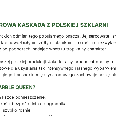
OWA KASKADA Z POLSKIEJ SZKLARNI
nckich odmian tego popularnego pnącza. Jej sercowate, lś
mi, kremowo-białymi i żółtymi plamkami. To roślina niezwyk
ię po podporach, nadając wnętrzu tropikalny charakter.
szej polskiej produkcji. Jako lokalny producent dbamy o
czowe dla uzyskania tak intensywnego i jasnego wybarwieni
ugiego transportu międzynarodowego zachowuje pełnię bla
ARBLE QUEEN?
a każde pomieszczenie.
akości bezpośrednio od ogrodnika.
i szybko rośnie.