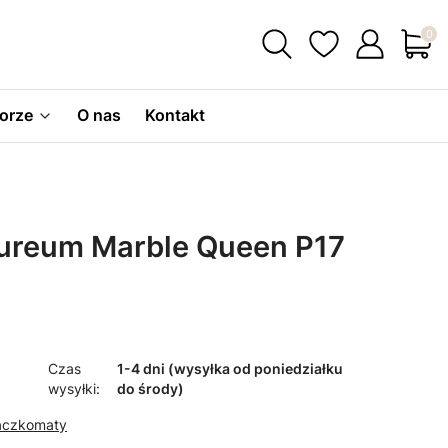
Produ
orze
O nas
Kontakt
ureum Marble Queen P17
Czas
1-4 dni (wysyłka od poniedziałku
wysyłki:
do środy)
Paczkomaty