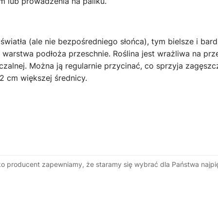
 lub prowadzenia na paliku.
iatła (ale nie bezpośredniego słońca), tym bielsze i bardz
arstwa podłoża przeschnie. Roślina jest wrażliwa na prze
lnej. Można ją regularnie przycinać, co sprzyja zagęszczani
 cm większej średnicy.
ako producent zapewniamy, że staramy się wybrać dla Państwa najpię