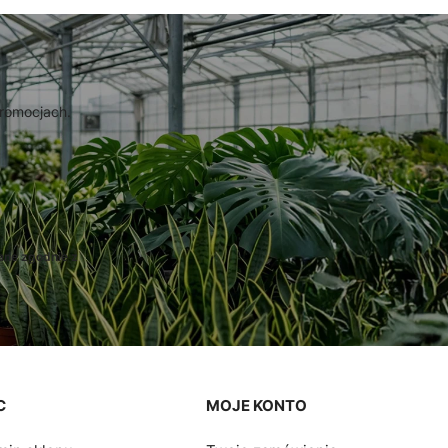
promocjach.
ane zgodnie z
C
MOJE KONTO