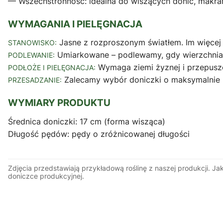
— Wszechstronność: idealna do wiszących donic, makram
WYMAGANIA I PIELĘGNACJA
Jasne z rozproszonym światłem. Im więcej św
STANOWISKO:
Umiarkowane – podlewamy, gdy wierzchnia w
PODLEWANIE:
Wymaga ziemi żyznej i przepuszcza
PODŁOŻE I PIELĘGNACJA:
Zalecamy wybór doniczki o maksymalnie 2
PRZESADZANIE:
WYMIARY PRODUKTU
Średnica doniczki: 17 cm (forma wisząca)
Długość pędów: pędy o zróżnicowanej długości
Zdjęcia przedstawiają przykładową roślinę z naszej produkcji. J
doniczce produkcyjnej.