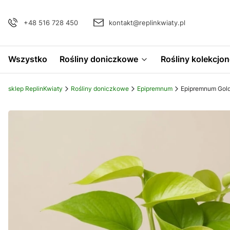
+48 516 728 450
kontakt@replinkwiaty.pl
Wszystko
Rośliny doniczkowe
Rośliny kolekcjon
sklep ReplinKwiaty
Rośliny doniczkowe
Epipremnum
Epipremnum Gold