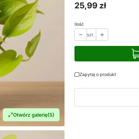
Cena
25,99 zł
Ilość
szt.
Zapytaj o produkt
Otwórz galerię
(5)