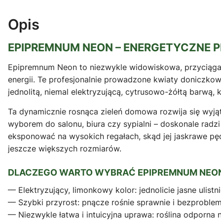
Opis
EPIPREMNUM NEON – ENERGETYCZNE 
Epipremnum Neon to niezwykle widowiskowa, przyciąga
energii. Te profesjonalnie prowadzone kwiaty doniczkow
jednolitą, niemal elektryzującą, cytrusowo-żółtą barwą,
Ta dynamicznie rosnąca zieleń domowa rozwija się wyj
wyborem do salonu, biura czy sypialni – doskonale rad
eksponować na wysokich regałach, skąd jej jaskrawe pę
jeszcze większych rozmiarów.
DLACZEGO WARTO WYBRAĆ EPIPREMNUM NEO
— Elektryzujący, limonkowy kolor: jednolicie jasne ulist
— Szybki przyrost: pnącze rośnie sprawnie i bezproblem
— Niezwykle łatwa i intuicyjna uprawa: roślina odporna 