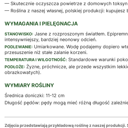
— Skutecznie oczyszcza powietrze z domowych toksyn 
— Roślina z naszej własnej, polskiej produkcji: kupujes
WYMAGANIA I PIELĘGNACJA
Jasne z rozproszonym światłem. Epipremnum
STANOWISKO:
intensywniejszy, bardziej neonowy odcień.
Umiarkowane. Wodę podajemy dopiero wtedy
PODLEWANIE:
przesuszenie niż stałe zalanie korzeni.
Standardowe warunki pokojo
TEMPERATURA I WILGOTNOŚĆ:
Żyzne, próchnicze, ale przede wszystkim lekki
PODŁOŻE:
obrazkowatych).
WYMIARY ROŚLINY
Średnica doniczki: 11-12 cm
Długość pędów: pędy mogą mieć różną długość zależni
Zdjęcia przedstawiają przykładową roślinę z naszej produkcji.