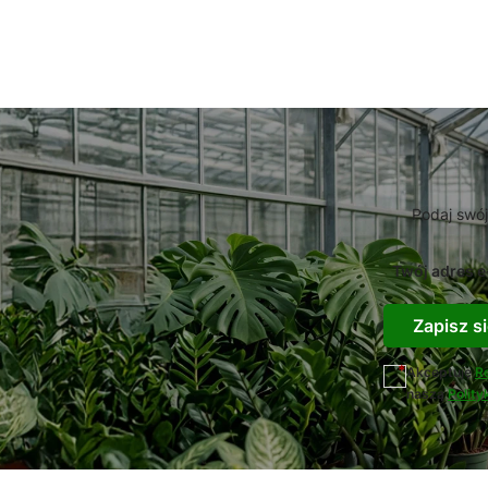
Podaj swój
Twój adres e
Zapisz si
Akceptuję
R
naszą
Polity