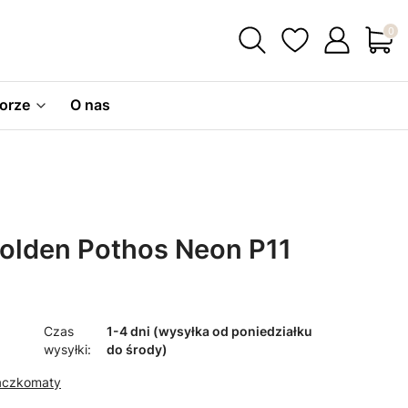
Produ
orze
O nas
lden Pothos Neon P11
Czas
1-4 dni (wysyłka od poniedziałku
wysyłki:
do środy)
Paczkomaty