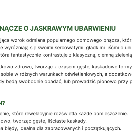
PNĄCZE O JASKRAWYM UBARWIENIU
jąca wzrok odmiana popularnego domowego pnącza, która
e wyróżniają się swoimi sercowatymi, gładkimi liśćmi o un
 która fantastycznie kontrastuje z klasyczną, ciemną ziele
ątkowo zdrowo, tworząc z czasem gęste, kaskadowe formy.
zi sobie w różnych warunkach oświetleniowych, a dodatkow
dy będą swobodnie opadać, lub prowadzić pionowo przy pa
N?
nienie, które rewelacyjnie rozświetla każde pomieszczenie.
owo, tworząc gęste, liściaste kaskady.
na błędy, idealna dla zapracowanych i początkujących.