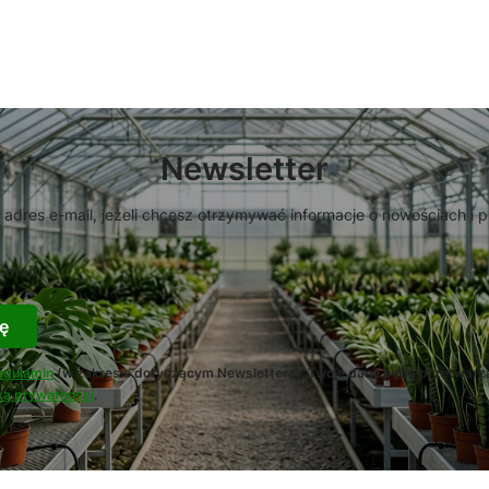
Newsletter
 adres e-mail, jeżeli chcesz otrzymywać informacje o nowościach i 
-mail
ę
egulamin
(w zakresie dotyczącym Newslettera). Twoje dane będą przetwarz
ką prywatności
.