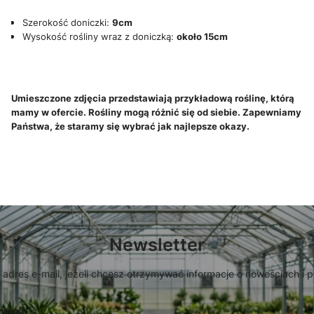
Szerokość doniczki:
9cm
Wysokość rośliny wraz z doniczką:
około 15cm
Umieszczone zdjęcia przedstawiają przykładową roślinę, którą
mamy w ofercie. Rośliny mogą różnić się od siebie. Zapewniamy
Państwa, że staramy się wybrać jak najlepsze okazy.
Newsletter
 adres e-mail, jeżeli chcesz otrzymywać informacje o nowościach i 
-mail