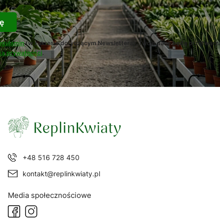
ę
egulamin
(w zakresie dotyczącym Newslettera). Twoje dane będą przetwarz
ką prywatności
.
+48 516 728 450
kontakt@replinkwiaty.pl
Media społecznościowe