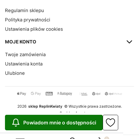
Regulamin sklepu
Polityka prywatności
Ustawienia plików cookies
MOJE KONTO
Twoje zamówienia
Ustawienia konta
Ulubione
2026
sklep ReplinKwiaty
© Wszystkie prawa zastrzeżone.
Szablon Avant
Powiadom mnie o dostępności
Realizacja:
Increo Studio
Produkty w koszy