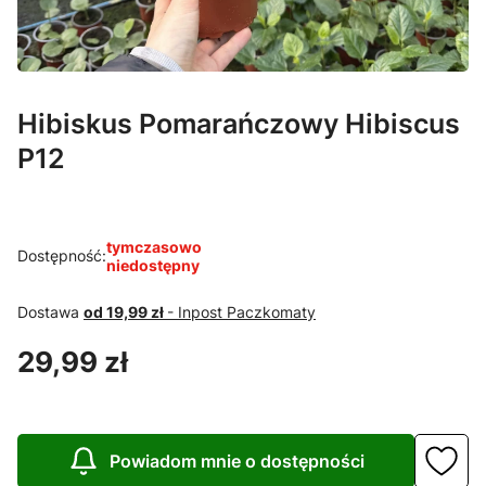
Hibiskus Pomarańczowy Hibiscus
P12
tymczasowo
Dostępność:
niedostępny
Dostawa
od 19,99 zł
- Inpost Paczkomaty
Cena
29,99 zł
Powiadom mnie o dostępności