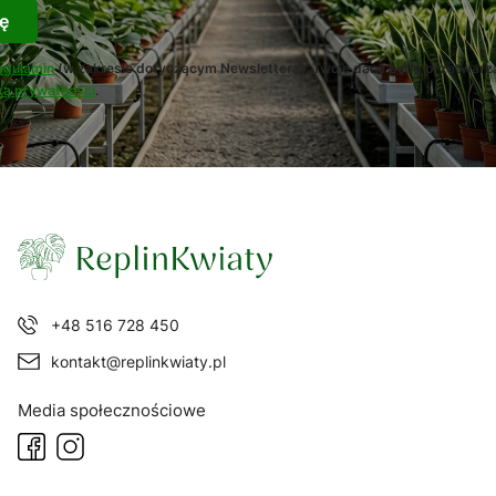
ę
egulamin
(w zakresie dotyczącym Newslettera). Twoje dane będą przetwarz
ką prywatności
.
+48 516 728 450
kontakt@replinkwiaty.pl
Media społecznościowe