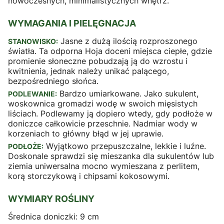
nowoczesnych, minimalistycznych wnętrz.
WYMAGANIA I PIELĘGNACJA
Jasne z dużą ilością rozproszonego
STANOWISKO:
światła. Ta odporna Hoja doceni miejsca ciepłe, gdzie
promienie słoneczne pobudzają ją do wzrostu i
kwitnienia, jednak należy unikać palącego,
bezpośredniego słońca.
Bardzo umiarkowane. Jako sukulent,
PODLEWANIE:
woskownica gromadzi wodę w swoich mięsistych
liściach. Podlewamy ją dopiero wtedy, gdy podłoże w
doniczce całkowicie przeschnie. Nadmiar wody w
korzeniach to główny błąd w jej uprawie.
Wyjątkowo przepuszczalne, lekkie i luźne.
PODŁOŻE:
Doskonale sprawdzi się mieszanka dla sukulentów lub
ziemia uniwersalna mocno wymieszana z perlitem,
korą storczykową i chipsami kokosowymi.
WYMIARY ROŚLINY
Średnica doniczki: 9 cm