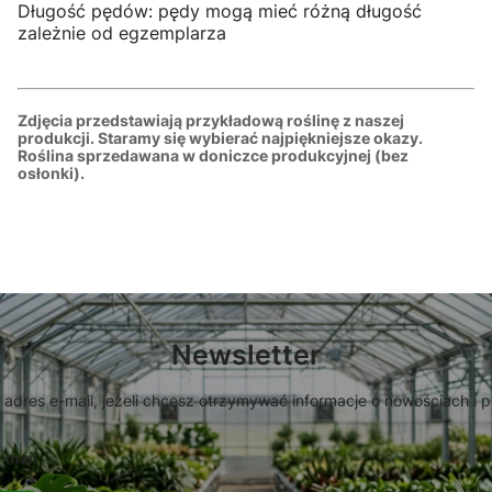
Długość pędów: pędy mogą mieć różną długość
zależnie od egzemplarza
Zdjęcia przedstawiają przykładową roślinę z naszej
produkcji. Staramy się wybierać najpiękniejsze okazy.
Roślina sprzedawana w doniczce produkcyjnej (bez
osłonki).
Newsletter
 adres e-mail, jeżeli chcesz otrzymywać informacje o nowościach i 
-mail