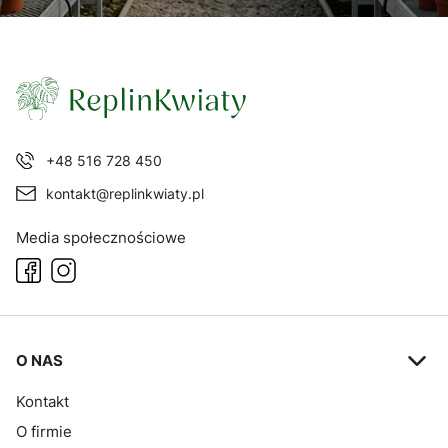
+48 516 728 450
kontakt@replinkwiaty.pl
Media społecznościowe
Linki w stopce
O NAS
Kontakt
O firmie