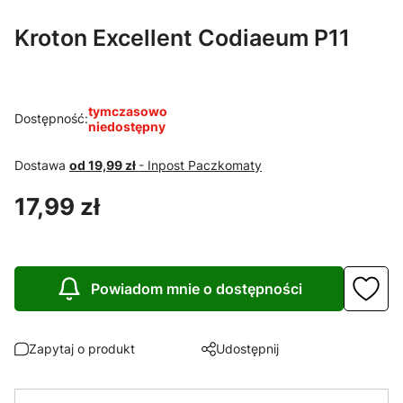
Kroton Excellent Codiaeum P11
tymczasowo
Dostępność:
niedostępny
Dostawa
od 19,99 zł
- Inpost Paczkomaty
Cena
17,99 zł
Powiadom mnie o dostępności
Zapytaj o produkt
Udostępnij