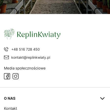
+48 516 728 450
kontakt@replinkwiaty.pl
Media społecznościowe
Linki w stopce
O NAS
Kontakt