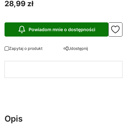
Cena
28,99 zł
Powiadom mnie o dostępności
Zapytaj o produkt
Udostępnij
Opis