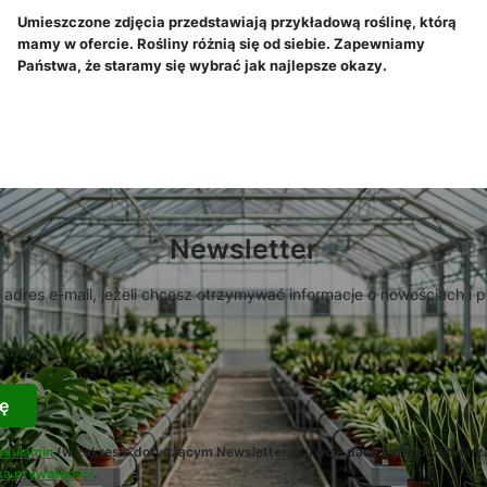
Umieszczone zdjęcia przedstawiają przykładową roślinę, którą
mamy w ofercie. Rośliny różnią się od siebie. Zapewniamy
Państwa, że staramy się wybrać jak najlepsze okazy.
Newsletter
 adres e-mail, jeżeli chcesz otrzymywać informacje o nowościach i 
-mail
ę
egulamin
(w zakresie dotyczącym Newslettera). Twoje dane będą przetwarz
ką prywatności
.