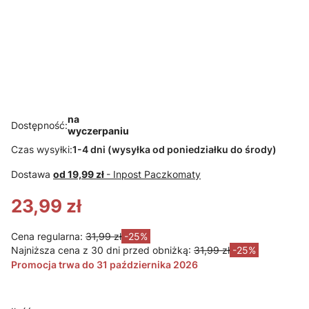
Mandevilla
Dipladenia
Mandevilla
Mandevilla
Żółta
Bella Pink
Sundaville
Sundaville
Sundaville
Mandevilla
White
Flamingo
Gold
Sundaville
Dipladenia
Dipladenia
Dipladenia
Różowa
Biała
Złota
na
Dostępność:
wyczerpaniu
Czas wysyłki:
1-4 dni (wysyłka od poniedziałku do środy)
Dostawa
od 19,99 zł
- Inpost Paczkomaty
23,99 zł
Cena regularna:
31,99 zł
-25%
Najniższa cena z 30 dni przed obniżką:
31,99 zł
-25%
Promocja trwa do 31 października 2026