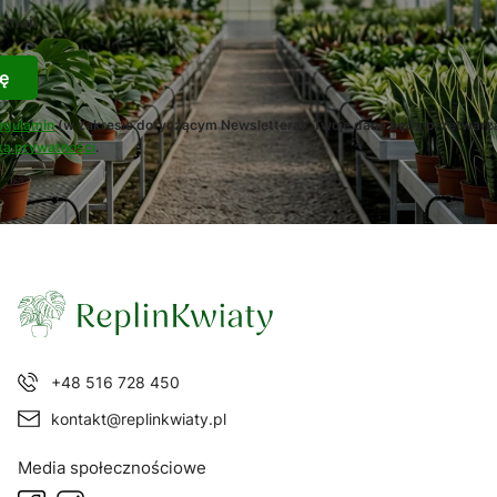
-mail
ę
egulamin
(w zakresie dotyczącym Newslettera). Twoje dane będą przetwarz
ką prywatności
.
+48 516 728 450
kontakt@replinkwiaty.pl
Media społecznościowe