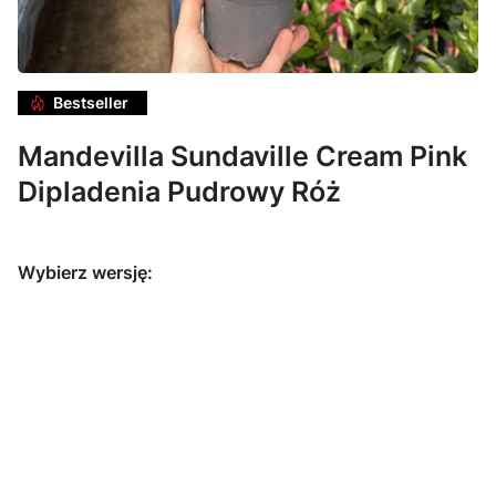
Bestseller
Mandevilla Sundaville Cream Pink
Dipladenia Pudrowy Róż
Wybierz wersję:
Mandevilla
Mandevilla
Mandevilla
Mandevilla
Sundaville Red
Sundaville
Sundaville
Sundaville
Dipladenia
Pink
Bella Scarlet
Early Scarlet
Czerwona
Dipladenia
Dipladenia
Dipladenia
Różowa
Czerwona