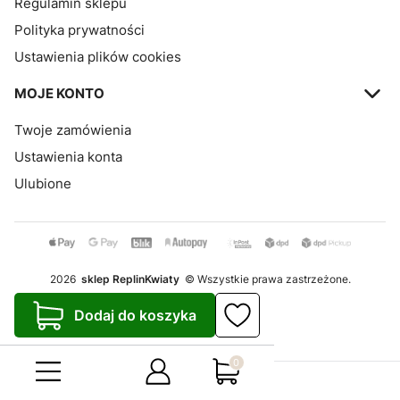
Regulamin sklepu
Polityka prywatności
Ustawienia plików cookies
MOJE KONTO
Twoje zamówienia
Ustawienia konta
Ulubione
2026
sklep ReplinKwiaty
© Wszystkie prawa zastrzeżone.
Szablon Avant
Dodaj do koszyka
Realizacja:
Increo Studio
Produkty w koszyku: 0. Zo
Sklep internetowy
Shoper.pl