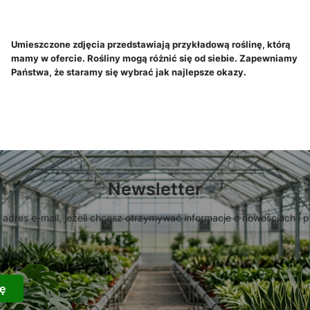
Umieszczone zdjęcia przedstawiają przykładową roślinę, którą
mamy w ofercie. Rośliny mogą różnić się od siebie. Zapewniamy
Państwa, że staramy się wybrać jak najlepsze okazy.
Newsletter
 adres e-mail, jeżeli chcesz otrzymywać informacje o nowościach i 
-mail
ę