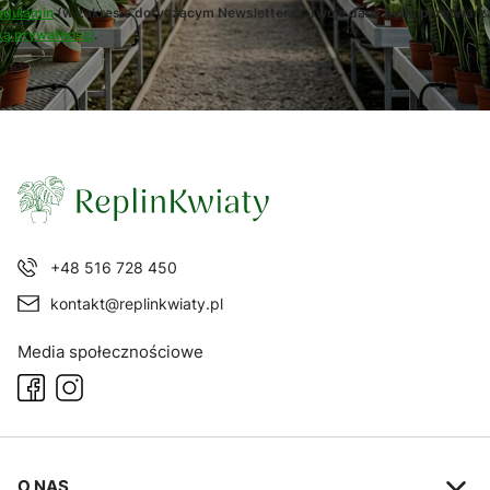
egulamin
(w zakresie dotyczącym Newslettera). Twoje dane będą przetwarz
ką prywatności
.
+48 516 728 450
kontakt@replinkwiaty.pl
Media społecznościowe
Linki w stopce
O NAS