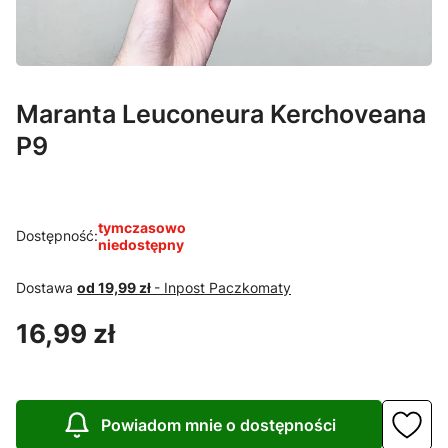
Maranta Leuconeura Kerchoveana
P9
tymczasowo
Dostępność:
niedostępny
Dostawa
od 19,99 zł
- Inpost Paczkomaty
Cena
16,99 zł
Powiadom mnie o dostępności