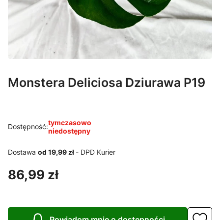
Monstera Deliciosa Dziurawa P19
tymczasowo
Dostępność:
niedostępny
Dostawa
od 19,99 zł
- DPD Kurier
Cena
86,99 zł
Powiadom mnie o dostępności