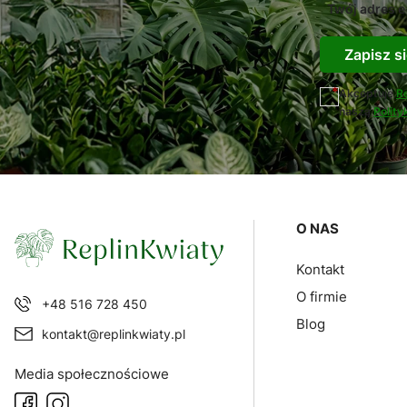
Twój adres e
Zapisz si
Akceptuję
R
naszą
Polity
Linki w sto
O NAS
Kontakt
O firmie
+48 516 728 450
Blog
kontakt@replinkwiaty.pl
Media społecznościowe