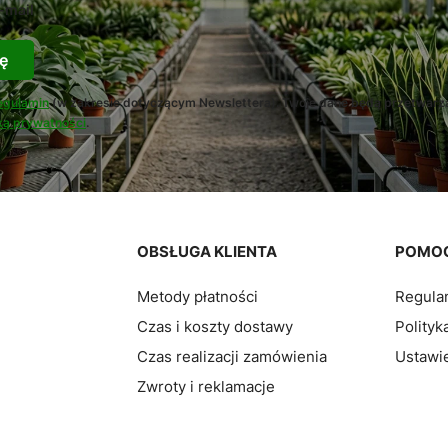
-mail
ę
egulamin
(w zakresie dotyczącym Newslettera). Twoje dane będą przetwarz
ką prywatności
.
pce
OBSŁUGA KLIENTA
POMO
Metody płatności
Regula
Czas i koszty dostawy
Polityk
Czas realizacji zamówienia
Ustawie
Zwroty i reklamacje