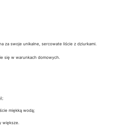
 za swoje unikalne, sercowate liście z dziurkami.
zie się w warunkach domowych.
);
liście miękką wodą;
y większe.