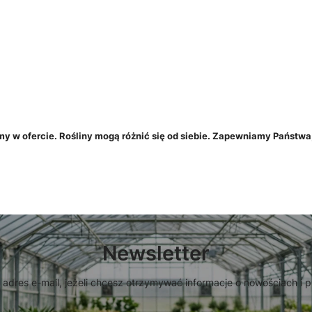
y w ofercie. Rośliny mogą różnić się od siebie. Zapewniamy Państwa,
Newsletter
 adres e-mail, jeżeli chcesz otrzymywać informacje o nowościach i 