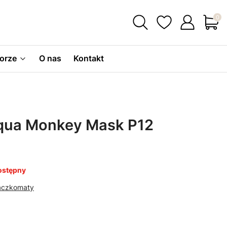
Produ
orze
O nas
Kontakt
qua Monkey Mask P12
ostępny
Paczkomaty