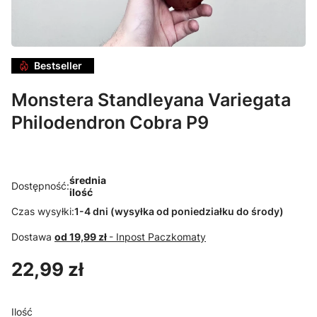
Bestseller
Monstera Standleyana Variegata
Philodendron Cobra P9
średnia
Dostępność:
ilość
Czas wysyłki:
1-4 dni (wysyłka od poniedziałku do środy)
Dostawa
od 19,99 zł
- Inpost Paczkomaty
Cena
22,99 zł
Ilość