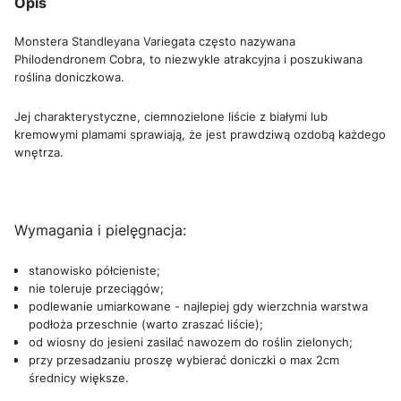
Opis
Monstera Standleyana Variegata często nazywana
Philodendronem Cobra, to niezwykle atrakcyjna i poszukiwana
roślina doniczkowa.
Jej charakterystyczne, ciemnozielone liście z białymi lub
kremowymi plamami sprawiają, że jest prawdziwą ozdobą każdego
wnętrza.
Wymagania i pielęgnacja:
stanowisko półcieniste;
nie toleruje przeciągów;
podlewanie umiarkowane - najlepiej gdy wierzchnia warstwa
podłoża przeschnie (warto zraszać liście);
od wiosny do jesieni zasilać nawozem do roślin zielonych;
przy przesadzaniu proszę wybierać doniczki o max 2cm
średnicy większe.