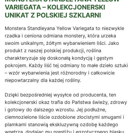
VARIEGATA – KOLEKCJONERSKI
UNIKAT Z POLSKIEJ SZKLARNI
Monstera Standleyana Yellow Variegata to niezwykle
rzadka i ceniona odmiana monstery, która urzeka
swoim unikalnym, żółtym wybarwieniem liści. Jako
produkt z naszej polskiej produkcji, roślina
charakteryzuje się doskonałą kondycją i gęstym
pokrojem. Każdy liść tej odmiany to małe dzieło sztuki
– wzór wybarwienia jest różnorodny i całkowicie
niepowtarzalny dla każdej rośliny.
Dzięki bezpośredniej wysyłce od producenta, ten
kolekcjonerski okaz trafia do Państwa świeży, zdrowy
i gotowy do dalszego wzrostu. Jej podłużne,
ciemnozielone liście ozdobione złocistymi smugami i
plamkami stanowią ekskluzywną ozdobę każdego
wnętrza, dodając mu prestiżu i egzotycznego blasku.