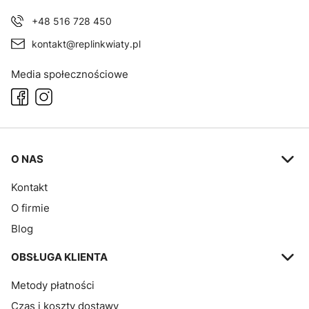
+48 516 728 450
kontakt@replinkwiaty.pl
Media społecznościowe
Linki w stopce
O NAS
Kontakt
O firmie
Blog
OBSŁUGA KLIENTA
Metody płatności
Czas i koszty dostawy