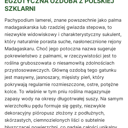
EGZOTYCZNA OZDOBA Z POLSKIEJ
SZKLARNI
Pachypodium lamerei, znane powszechnie jako palma
madagaskarska lub rzadziej gwiazda stepowa, to
niezwykle widowiskowy i charakterystyczny sukulent,
który naturalnie porasta suche, nasłonecznione rejony
Madagaskaru. Choć jego potoczna nazwa sugeruje
pokrewieństwo z palmami, w rzeczywistości jest to
roślina gruboszowata o niesamowitą zdolnościach
przystosowawczych. Główną ozdobą tego gatunku
jest masywny, jasnoszary, mięsisty pień, który
pokrywają regularnie rozmieszczone, ostre, potężne
kolce. To właśnie w tym pniu roślina magazynuje
zapasy wody na okresy długotrwałej suszy. Na samym
wierzchołku pędu formuje się gęsty, niezwykle
dekoracyjny pióropusz złożony z podłużnych,
skórzastych, ciemnozielonych liści o subtelnie
błyszczącej powierzchni, co nadaje całości unikalny,