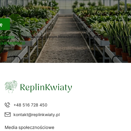
-mail
ę
egulamin
(w zakresie dotyczącym Newslettera). Twoje dane będą przetwarz
ką prywatności
.
+48 516 728 450
kontakt@replinkwiaty.pl
Media społecznościowe