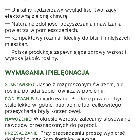
— Unikalny kędzierzawy wygląd liści tworzący
efektowną zieloną chmurę.
— Naturalne zdolności oczyszczania i nawilżania
powietrza w pomieszczeniach.
— Kompaktowy rozmiar idealny do biur i mniejszych
mieszkań.
— Polska produkcja zapewniająca zdrowy wzrost i
wysoką jakość rośliny.
WYMAGANIA I PIELĘGNACJA
Jasne z rozproszonym światłem, ale
STANOWISKO:
roślina poradzi sobie również w półcieniu.
Umiarkowane. Podłoże powinno być
PODLEWANIE:
stale lekko wilgotne, paproć nie lubi całkowitego
przesychania bryły korzeniowej.
W okresie wzrostu zalecamy stosowanie
NAWOŻENIE:
nawozów przeznaczonych do paproci.
Przy przesadzaniu proszę wybierać
PRZESADZANIE:
doniczki o max 2cm średnicy większe.