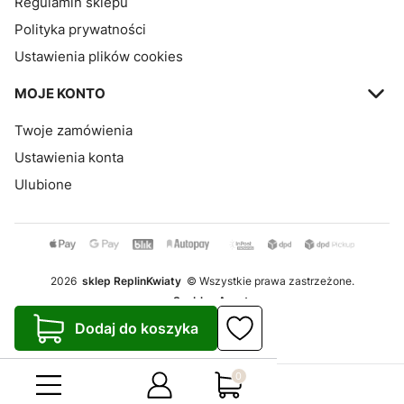
Regulamin sklepu
Polityka prywatności
Ustawienia plików cookies
MOJE KONTO
Twoje zamówienia
Ustawienia konta
Ulubione
2026
sklep ReplinKwiaty
© Wszystkie prawa zastrzeżone.
Szablon Avant
Dodaj do koszyka
Realizacja:
Increo Studio
Produkty w koszyku: 0. Zo
Sklep internetowy
Shoper.pl