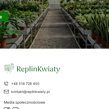
-mail
ę
egulamin
(w zakresie dotyczącym Newslettera). Twoje dane będą przetwarz
ką prywatności
.
+48 516 728 450
kontakt@replinkwiaty.pl
Media społecznościowe