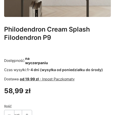
Philodendron Cream Splash
Filodendron P9
na
Dostępność:
wyczerpaniu
Czas wysyłki:
1-4 dni (wysyłka od poniedziałku do środy)
Dostawa
od 19,99 zł
- Inpost Paczkomaty
Cena
58,99 zł
Ilość
szt.