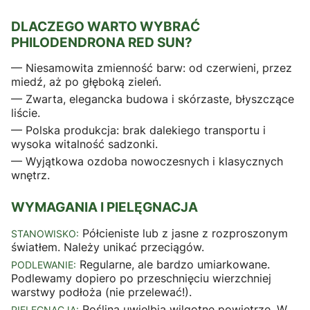
DLACZEGO WARTO WYBRAĆ
PHILODENDRONA RED SUN?
— Niesamowita zmienność barw: od czerwieni, przez
miedź, aż po głęboką zieleń.
— Zwarta, elegancka budowa i skórzaste, błyszczące
liście.
— Polska produkcja: brak dalekiego transportu i
wysoka witalność sadzonki.
— Wyjątkowa ozdoba nowoczesnych i klasycznych
wnętrz.
WYMAGANIA I PIELĘGNACJA
Półcieniste lub z jasne z rozproszonym
STANOWISKO:
światłem. Należy unikać przeciągów.
Regularne, ale bardzo umiarkowane.
PODLEWANIE:
Podlewamy dopiero po przeschnięciu wierzchniej
warstwy podłoża (nie przelewać!).
Roślina uwielbia wilgotne powietrze. W
PIELĘGNACJA: