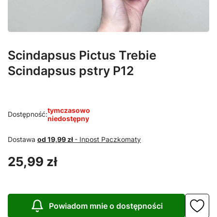
Scindapsus Pictus Trebie
Scindapsus pstry P12
tymczasowo
Dostępność:
niedostępny
Dostawa
od 19,99 zł
- Inpost Paczkomaty
Cena
25,99 zł
Powiadom mnie o dostępności