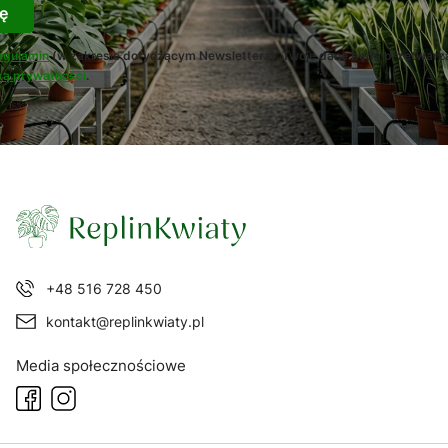
ę
egulamin
(w zakresie dotyczącym Newslettera). Twoje dane będą przetwarz
ką prywatności
.
+48 516 728 450
kontakt@replinkwiaty.pl
Media społecznościowe