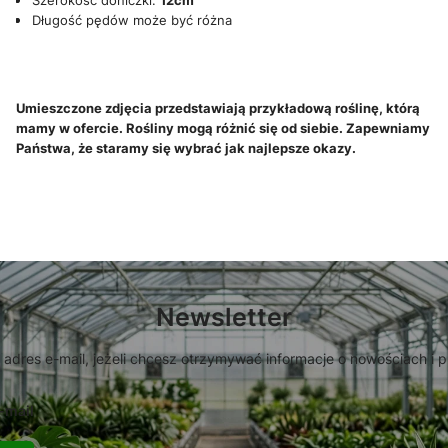
Szerokość doniczki:
12cm
Długość pędów może być różna
Umieszczone zdjęcia przedstawiają przykładową roślinę, którą
mamy w ofercie. Rośliny mogą różnić się od siebie. Zapewniamy
Państwa, że staramy się wybrać jak najlepsze okazy.
Newsletter
 adres e-mail, jeżeli chcesz otrzymywać informacje o nowościach i 
-mail