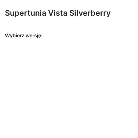
Supertunia Vista Silverberry
Wybierz wersję:
Supertunia
Supertunia
Supertunia
Supertunia
Vista
Vista
Vista
Vista Paradise
Strawberry
Jazzberry
Snowdrift
Supertunia
Supertunia
Supertunia
Supertunia
Vista Fuchsia
Vista
Vista Cool
Vista
Raspberry Star
Jazz
Bubblegum