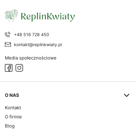
+48 516 728 450
kontakt@replinkwiaty.pl
Media społecznościowe
Linki w stopce
O NAS
Kontakt
O firmie
Blog