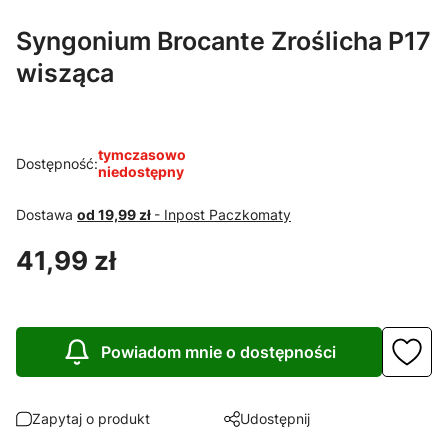
Syngonium Brocante Zroślicha P17
wisząca
tymczasowo
Dostępność:
niedostępny
Dostawa
od 19,99 zł
- Inpost Paczkomaty
Cena
41,99 zł
Powiadom mnie o dostępności
Zapytaj o produkt
Udostępnij