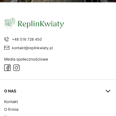
+48 516 728 450
kontakt@replinkwiaty.pl
Media społecznościowe
Linki w stopce
O NAS
Kontakt
O firmie