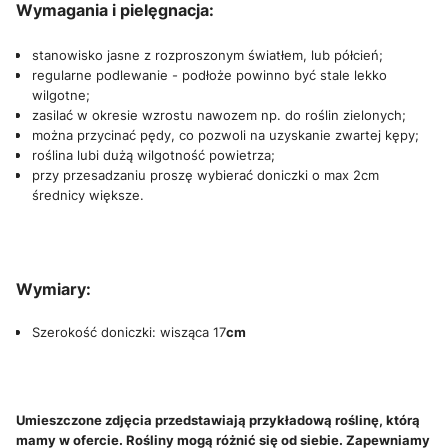
Wymagania i pielęgnacja:
stanowisko jasne z rozproszonym światłem, lub półcień;
regularne podlewanie - podłoże powinno być stale lekko
wilgotne;
zasilać w okresie wzrostu nawozem np. do roślin zielonych;
można przycinać pędy, co pozwoli na uzyskanie zwartej kępy;
roślina lubi dużą wilgotność powietrza;
przy przesadzaniu proszę wybierać doniczki o max 2cm
średnicy większe.
Wymiary:
Szerokość doniczki: wisząca 17
cm
Umieszczone zdjęcia przedstawiają przykładową roślinę, którą
mamy w ofercie. Rośliny mogą różnić się od siebie. Zapewniamy