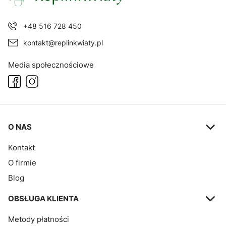
+48 516 728 450
kontakt@replinkwiaty.pl
Media społecznościowe
Linki w stopce
O NAS
Kontakt
O firmie
Blog
OBSŁUGA KLIENTA
Metody płatności